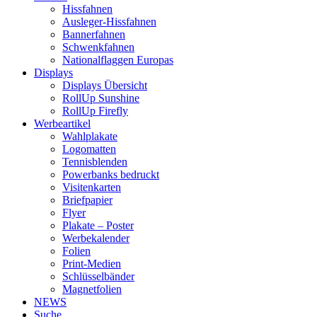
Hissfahnen
Ausleger-Hissfahnen
Bannerfahnen
Schwenkfahnen
Nationalflaggen Europas
Displays
Displays Übersicht
RollUp Sunshine
RollUp Firefly
Werbeartikel
Wahlplakate
Logomatten
Tennisblenden
Powerbanks bedruckt
Visitenkarten
Briefpapier
Flyer
Plakate – Poster
Werbekalender
Folien
Print-Medien
Schlüsselbänder
Magnetfolien
NEWS
Suche