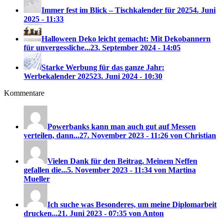
Immer fest im Blick – Tischkalender für 2025
4. Juni
2025 - 11:33
Halloween Deko leicht gemacht: Mit Dekobannern
für unvergessliche...
23. September 2024 - 14:05
Starke Werbung für das ganze Jahr:
Werbekalender 2025
23. Juni 2024 - 10:30
Kommentare
Powerbanks kann man auch gut auf Messen
verteilen, dann...
27. November 2023 - 11:26 von Christian
Vielen Dank für den Beitrag. Meinem Neffen
gefallen die...
5. November 2023 - 11:34 von Martina
Mueller
Ich suche was Besonderes, um meine Diplomarbeit
drucken...
21. Juni 2023 - 07:35 von Anton