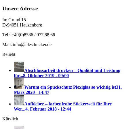
Unsere Adresse
Im Grund 15
D-94051 Hauzenberg
Tel.: +49(0)8586 / 977 88 66
Mail: info@allesdrucker.de
Beliebt
Abschlussarbeit drucken – Qualität und Leistung
für...
8. Oktober 2019 - 09:00
Warum ein Spuckschutz Plexiglas so wichtig ist
31.
März 2020 - 14:47
Aufkleber – farbenfrohe Stickerwelt für Ihre
Wer...
4. Februar 2018 - 12:44
Kürzlich