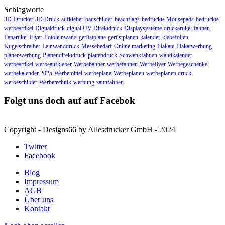
Schlagworte
3D-Drucker
3D Druck
aufkleber
bauschilder
beachflags
bedruckte Mousepads
bedruckte
werbeartikel
Digitaldruck
digital UV-Direktdruck
Displaysysteme
druckartikel
fahnen
Fanartikel
Flyer
Fotoleinwand
gerüstplane
gerüstplanen
kalender
klebefolien
Kugelschreiber
Leinwanddruck
Messebedarf
Online marketing
Plakate
Plakatwerbung
planenwerbung
Plattendirektdruck
plattendruck
Schwenkfahnen
wandkalender
werbeartikel
werbeaufkleber
Werbebanner
werbefahnen
Werbeflyer
Werbegeschenke
werbekalender 2025
Werbemittel
werbeplane
Werbeplanen
werbeplanen druck
werbeschilder
Werbetechnik
werbung
zaunfahnen
Folgt uns doch auf auf Facebok
Copyright - Designs66 by Allesdrucker GmbH - 2024
Twitter
Facebook
Blog
Impressum
AGB
Über uns
Kontakt