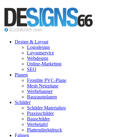
Design & Layout
Logodesign
Layoutservice
Webdesign
Online-Marketing
SEO
Planen
Frontlite PVC-Plane
Mesh Netzplane
Werbebanner
Bauzaunplanen
Schilder
Schilder Materialien
Praxisschilder
Bauschilder
Werbetafel
Plattendirektdruck
Fahnen