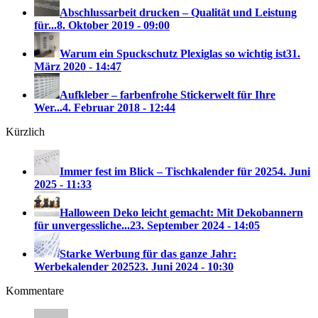
Abschlussarbeit drucken – Qualität und Leistung
für...
8. Oktober 2019 - 09:00
Warum ein Spuckschutz Plexiglas so wichtig ist
31.
März 2020 - 14:47
Aufkleber – farbenfrohe Stickerwelt für Ihre
Wer...
4. Februar 2018 - 12:44
Kürzlich
Immer fest im Blick – Tischkalender für 2025
4. Juni
2025 - 11:33
Halloween Deko leicht gemacht: Mit Dekobannern
für unvergessliche...
23. September 2024 - 14:05
Starke Werbung für das ganze Jahr:
Werbekalender 2025
23. Juni 2024 - 10:30
Kommentare