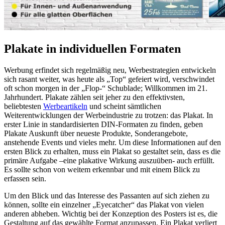
Plakate in individuellen Formaten
Werbung erfindet sich regelmäßig neu, Werbestrategien entwickeln
sich rasant weiter, was heute als „Top“ gefeiert wird, verschwindet
oft schon morgen in der „Flop-“ Schublade; Willkommen im 21.
Jahrhundert. Plakate zählen seit jeher zu den effektivsten,
beliebtesten
Werbeartikeln
und scheint sämtlichen
Weiterentwicklungen der Werbeindustrie zu trotzen: das Plakat. In
erster Linie in standardisierten DIN-Formaten zu finden, geben
Plakate Auskunft über neueste Produkte, Sonderangebote,
anstehende Events und vieles mehr. Um diese Informationen auf den
ersten Blick zu erhalten, muss ein Plakat so gestaltet sein, dass es die
primäre Aufgabe –eine plakative Wirkung auszuüben- auch erfüllt.
Es sollte schon von weitem erkennbar und mit einem Blick zu
erfassen sein.
Um den Blick und das Interesse des Passanten auf sich ziehen zu
können, sollte ein einzelner „Eyecatcher“ das Plakat von vielen
anderen abheben. Wichtig bei der Konzeption des Posters ist es, die
Gestaltung auf das gewählte Format anzupassen. Ein Plakat verliert