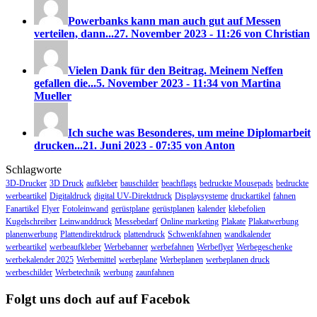
Powerbanks kann man auch gut auf Messen
verteilen, dann...
27. November 2023 - 11:26 von Christian
Vielen Dank für den Beitrag. Meinem Neffen
gefallen die...
5. November 2023 - 11:34 von Martina
Mueller
Ich suche was Besonderes, um meine Diplomarbeit
drucken...
21. Juni 2023 - 07:35 von Anton
Schlagworte
3D-Drucker
3D Druck
aufkleber
bauschilder
beachflags
bedruckte Mousepads
bedruckte
werbeartikel
Digitaldruck
digital UV-Direktdruck
Displaysysteme
druckartikel
fahnen
Fanartikel
Flyer
Fotoleinwand
gerüstplane
gerüstplanen
kalender
klebefolien
Kugelschreiber
Leinwanddruck
Messebedarf
Online marketing
Plakate
Plakatwerbung
planenwerbung
Plattendirektdruck
plattendruck
Schwenkfahnen
wandkalender
werbeartikel
werbeaufkleber
Werbebanner
werbefahnen
Werbeflyer
Werbegeschenke
werbekalender 2025
Werbemittel
werbeplane
Werbeplanen
werbeplanen druck
werbeschilder
Werbetechnik
werbung
zaunfahnen
Folgt uns doch auf auf Facebok