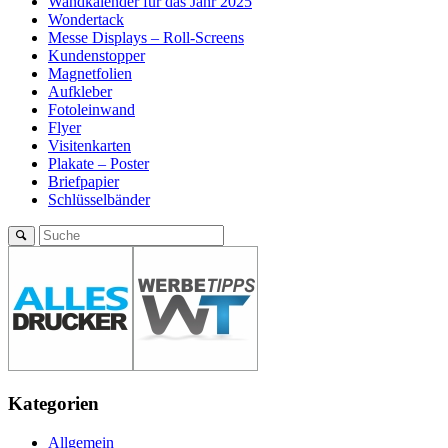
Wandkalender für das Jahr 2025
Wondertack
Messe Displays – Roll-Screens
Kundenstopper
Magnetfolien
Aufkleber
Fotoleinwand
Flyer
Visitenkarten
Plakate – Poster
Briefpapier
Schlüsselbänder
Kategorien
Allgemein