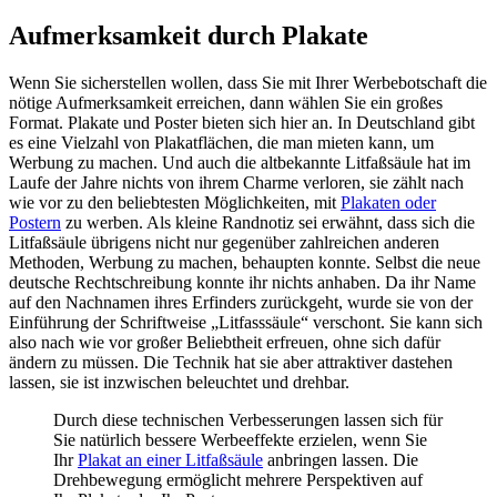
Aufmerksamkeit durch Plakate
Wenn Sie sicherstellen wollen, dass Sie mit Ihrer Werbebotschaft die
nötige Aufmerksamkeit erreichen, dann wählen Sie ein großes
Format. Plakate und Poster bieten sich hier an. In Deutschland gibt
es eine Vielzahl von Plakatflächen, die man mieten kann, um
Werbung zu machen. Und auch die altbekannte Litfaßsäule hat im
Laufe der Jahre nichts von ihrem Charme verloren, sie zählt nach
wie vor zu den beliebtesten Möglichkeiten, mit
Plakaten oder
Postern
zu werben. Als kleine Randnotiz sei erwähnt, dass sich die
Litfaßsäule übrigens nicht nur gegenüber zahlreichen anderen
Methoden, Werbung zu machen, behaupten konnte. Selbst die neue
deutsche Rechtschreibung konnte ihr nichts anhaben. Da ihr Name
auf den Nachnamen ihres Erfinders zurückgeht, wurde sie von der
Einführung der Schriftweise „Litfasssäule“ verschont. Sie kann sich
also nach wie vor großer Beliebtheit erfreuen, ohne sich dafür
ändern zu müssen. Die Technik hat sie aber attraktiver dastehen
lassen, sie ist inzwischen beleuchtet und drehbar.
Durch diese technischen Verbesserungen lassen sich für
Sie natürlich bessere Werbeeffekte erzielen, wenn Sie
Ihr
Plakat an einer Litfaßsäule
anbringen lassen. Die
Drehbewegung ermöglicht mehrere Perspektiven auf