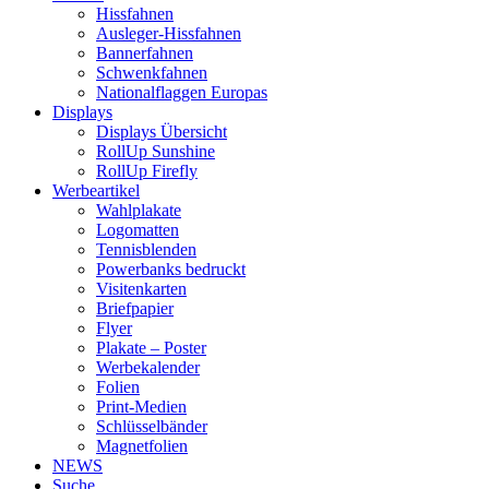
Hissfahnen
Ausleger-Hissfahnen
Bannerfahnen
Schwenkfahnen
Nationalflaggen Europas
Displays
Displays Übersicht
RollUp Sunshine
RollUp Firefly
Werbeartikel
Wahlplakate
Logomatten
Tennisblenden
Powerbanks bedruckt
Visitenkarten
Briefpapier
Flyer
Plakate – Poster
Werbekalender
Folien
Print-Medien
Schlüsselbänder
Magnetfolien
NEWS
Suche