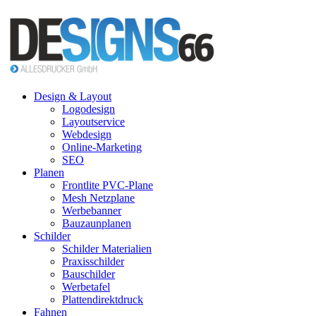
Design & Layout
Logodesign
Layoutservice
Webdesign
Online-Marketing
SEO
Planen
Frontlite PVC-Plane
Mesh Netzplane
Werbebanner
Bauzaunplanen
Schilder
Schilder Materialien
Praxisschilder
Bauschilder
Werbetafel
Plattendirektdruck
Fahnen