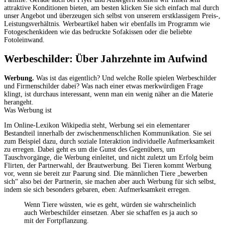
attraktive Konditionen bieten, am besten klicken Sie sich einfach mal durch
unser Angebot und überzeugen sich selbst von unserem erstklassigem Preis-,
Leistungsverhältnis. Werbeartikel haben wir ebenfalls im Programm wie
Fotogeschenkideen wie das bedruckte Sofakissen oder die beliebte
Fotoleinwand.
Werbeschilder: Über Jahrzehnte im Aufwind
Werbung.
Was ist das eigentlich? Und welche Rolle spielen Werbeschilder
und Firmenschilder dabei? Was nach einer etwas merkwürdigen Frage
klingt, ist durchaus interessant, wenn man ein wenig näher an die Materie
herangeht.
Was Werbung ist
Im Online-Lexikon Wikipedia steht, Werbung sei ein elementarer
Bestandteil innerhalb der zwischenmenschlichen Kommunikation. Sie sei
zum Beispiel dazu, durch soziale Interaktion individuelle Aufmerksamkeit
zu erregen. Dabei geht es um die Gunst des Gegenübers, um
Tauschvorgänge, die Werbung einleitet, und nicht zuletzt um Erfolg beim
Flirten, der Partnerwahl, der Brautwerbung. Bei Tieren kommt Werbung
vor, wenn sie bereit zur Paarung sind. Die männlichen Tiere „bewerben
sich“ also bei der Partnerin, sie machen aber auch Werbung für sich selbst,
indem sie sich besonders gebaren, eben: Aufmerksamkeit erregen.
Wenn Tiere wüssten, wie es geht, würden sie wahrscheinlich
auch Werbeschilder einsetzen. Aber sie schaffen es ja auch so
mit der Fortpflanzung.