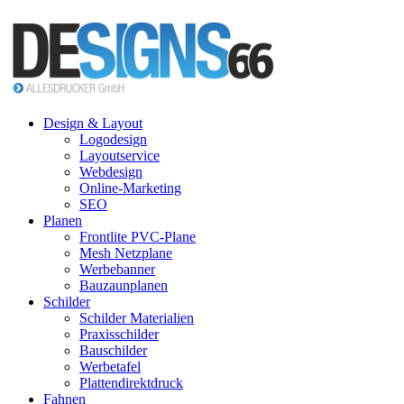
Design & Layout
Logodesign
Layoutservice
Webdesign
Online-Marketing
SEO
Planen
Frontlite PVC-Plane
Mesh Netzplane
Werbebanner
Bauzaunplanen
Schilder
Schilder Materialien
Praxisschilder
Bauschilder
Werbetafel
Plattendirektdruck
Fahnen