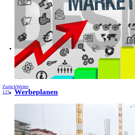
Zurück
Weiter
Werbeplanen
1
2
3