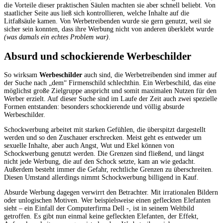
die Vorteile dieser praktischen Säulen machten sie aber schnell beliebt. Von
staatlicher Seite aus ließ sich kontrollieren, welche Inhalte auf die
Litfaßsäule kamen. Von Werbetreibenden wurde sie gern genutzt, weil sie
sicher sein konnten, dass ihre Werbung nicht von anderen überklebt wurde
(was damals ein echtes Problem war)
.
Absurd und schockierende Werbeschilder
So wirksam
Werbeschilder
auch sind, die Werbetreibenden sind immer auf
der Suche nach „dem“ Firmenschild schlechthin. Ein Werbeschild, das eine
möglichst große Zielgruppe anspricht und somit maximalen Nutzen für den
Werber erzielt. Auf dieser Suche sind im Laufe der Zeit auch zwei spezielle
Formen entstanden: besonders schockierende und völlig absurde
Werbeschilder.
Schockwerbung arbeitet mit starken Gefühlen, die überspitzt dargestellt
werden und so den Zuschauer erschrecken. Meist geht es entweder um
sexuelle Inhalte, aber auch Angst, Wut und Ekel können von
Schockwerbung genutzt werden. Die Grenzen sind fließend, und längst
nicht jede Werbung, die auf den Schock setzte, kam an wie gedacht.
Außerdem besteht immer die Gefahr, rechtliche Grenzen zu überschreiten.
Diesen Umstand allerdings nimmt Schockwerbung billigend in Kauf.
Absurde Werbung dagegen verwirrt den Betrachter. Mit irrationalen Bildern
oder unlogischen Motiven. Wer beispielsweise einen gefleckten Elefanten
sieht – ein Einfall der Computerfirma Dell -, ist in seinem Weltbild
getroffen. Es gibt nun einmal keine gefleckten Elefanten, der Effekt,