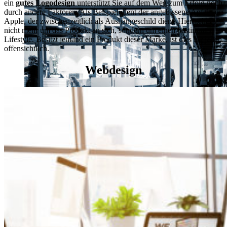
ein
gutes Logodesign
unterstützt Sie auf dem Weg zum Erfolg noch
durch andere Faktoren. Als Beispiel dient der angebissene Apfel von
Apple, der zwischenzeitlich als Aushängeschild dient. Hier geht es
nicht mehr um das Produkt an sich, sondern um einen bestimmten
Lifestyle. Besitzt jemand ein Produkt dieser Marke, ist dies für jeden
offensichtlich.
Webdesign