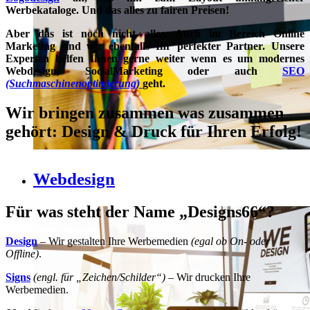
Werbekataloge. Und das alles zu fairen Preisen!
Aber das ist noch nicht alles. Auch im Bereich Online
Marketing sind wir ebenfalls Ihr perfekter Partner. Unsere
Experten helfen Ihnen gerne weiter wenn es um modernes
Webdesign, SocialMarketing oder auch
SEO
(Suchmaschinenoptimierung)
geht.
Wir bringen zusammen was zusammen
gehört:
Design & Druck für Ihren Erfolg!
Webdesign
Für was steht der Name „Designs66“?
Design
– Wir gestalten Ihre Werbemedien
(egal ob On- oder
Offline)
.
Signs
(engl. für „Zeichen/Schilder“)
– Wir drucken Ihre
Werbemedien.