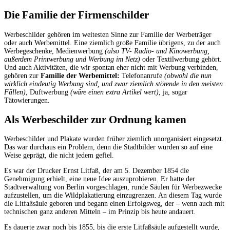
Die Familie der Firmenschilder
Werbeschilder gehören im weitesten Sinne zur Familie der Werbeträger
oder auch Werbemittel. Eine ziemlich große Familie übrigens, zu der auch
Werbegeschenke, Medienwerbung
(also TV- Radio- und Kinowerbung,
außerdem Printwerbung und Werbung im Netz)
oder Textilwerbung gehört.
Und auch Aktivitäten, die wir spontan eher nicht mit Werbung verbinden,
gehören zur
Familie der Werbemittel:
Telefonanrufe
(obwohl die nun
wirklich eindeutig Werbung sind, und zwar ziemlich störende in den meisten
Fällen)
, Duftwerbung
(wäre einen extra Artikel wert)
, ja, sogar
Tätowierungen.
Als Werbeschilder zur Ordnung kamen
Werbeschilder und Plakate wurden früher ziemlich unorganisiert eingesetzt.
Das war durchaus ein Problem, denn die Stadtbilder wurden so auf eine
Weise geprägt, die nicht jedem gefiel.
Es war der Drucker Ernst Litfaß, der am 5. Dezember 1854 die
Genehmigung erhielt, eine neue Idee auszuprobieren. Er hatte der
Stadtverwaltung von Berlin vorgeschlagen, runde Säulen für Werbezwecke
aufzustellen, um die Wildplakatierung einzugrenzen. An diesem Tag wurde
die Litfaßsäule geboren und begann einen Erfolgsweg, der – wenn auch mit
technischen ganz anderen Mitteln – im Prinzip bis heute andauert.
Es dauerte zwar noch bis 1855, bis die erste Litfaßsäule aufgestellt wurde,