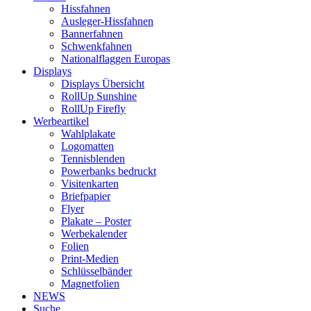
Hissfahnen
Ausleger-Hissfahnen
Bannerfahnen
Schwenkfahnen
Nationalflaggen Europas
Displays
Displays Übersicht
RollUp Sunshine
RollUp Firefly
Werbeartikel
Wahlplakate
Logomatten
Tennisblenden
Powerbanks bedruckt
Visitenkarten
Briefpapier
Flyer
Plakate – Poster
Werbekalender
Folien
Print-Medien
Schlüsselbänder
Magnetfolien
NEWS
Suche