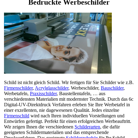
Bedruckte Werbeschilder
Schild ist nicht gleich Schild. Wir fertigen für Sie Schilder wie z.B.
Firmenschilder
,
Acrylglasschilder
, Werbeschilder,
Bauschilder
,
Werbetafeln,
Praxisschilder
, Baustellentafeln, … aus
verschiedensten Materialien mit modernster Technik. Durch das 6c
Digital-UV-Direktdruck Verfahren erleben Sie Ihre Werbetafel in
einer exzellenten, nie dagewesenen Qualität. Jedes einzelne
Firmenschild
wird nach Ihren individuellen Vorstellungen und
Entwürfen gefertigt. Perfekt für einen erfolgreichen Werbeauftritt.
Wir zeigen Ihnen die verschiedenen
Schilderarten
, die dafür
geeigneten Schildermaterialien und das entsprechende
Druckverfahren. Das geeignete
Schilderzubehör
für Ihr Schild