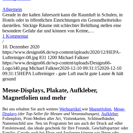
Allgemein
Gerade in der kalten Jahreszeit kann die Raumluft in Schulen, in
Hotels oder in öffentlichen Einrichtungen ein Gesundheitsrisiko
darstellen. Stickige Räume mit schlechter Belüftung stellen eine
besondere Gefahr dar und können von Keime,…
1 Kommentar
/
10. Dezember 2020
https://www.designs66.de/wp-content/uploads/2020/12/HEPA-
Luftreiniger-08.jpg
831
1200
Michael Falkner
https://www.designs66.de/wp-content/uploads/Designs66-
Logo340.png
Michael Falkner
2020-12-10 09:31:15
2020-12-10
09:31:15
HEPA Luftreiniger - gute Luft macht gute Laune & hält
gesund
Messe-Displays, Plakate, Aufkleber,
Magnetfolien und mehr
Bei uns erhalten Sie auch weitere
Werbeartikel
wie
Magnetfolien
,
Messe-
Displays
(der Top-Seller für Messen und Veranstaltungen)
,
Aufkleber
,
Folienplots, Print-Medien aller Art, Visitenkarten, Schlüsselbänder,
Namensschild usw. Neu im Programm bei uns auch der Druck auf edler
Fotoleinwand, das ideale geschenk für Ihre Freunde, Geschäftspartner oder
Familie. Gerade auch bei Flyer und Auslegern können wir Ihnen sehr