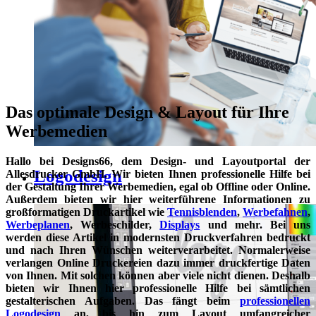
Das optimale Design & Layout für Ihre
Werbemedien
Hallo bei Designs66, dem Design- und Layoutportal der
Logodesign
Allesdrucker GmbH. Wir bieten Ihnen professionelle Hilfe bei
der Gestaltung Ihrer Werbemedien, egal ob Offline oder Online.
Außerdem bieten wir hier weiterführene Informationen zu
großformatigen Druckartikel wie
Tennisblenden
,
Werbefahnen
,
Werbeplanen
, Werbeschilder,
Displays
und mehr. Bei uns
werden diese Artikel in modernsten Druckverfahren bedruckt
und nach Ihren Wünschen weiterverarbeitet. Normalerweise
verlangen Online Druckereien dazu immer druckfertige Daten
von Ihnen. Mit solchen können aber viele nicht dienen. Deshalb
bieten wir Ihnen hier professionelle Hilfe bei sämtlichen
gestalterischen Aufgaben. Das fängt beim
professionellen
Logodesign
an, bis hin zum Layout umfangreicher