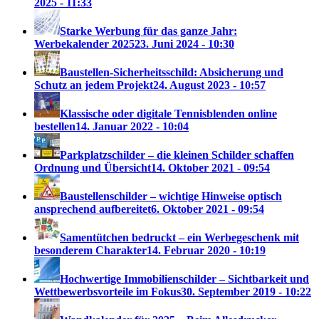
2025 - 11:33
Starke Werbung für das ganze Jahr:
Werbekalender 2025
23. Juni 2024 - 10:30
Baustellen-Sicherheitsschild: Absicherung und
Schutz an jedem Projekt
24. August 2023 - 10:57
Klassische oder digitale Tennisblenden online
bestellen
14. Januar 2022 - 10:04
Parkplatzschilder – die kleinen Schilder schaffen
Ordnung und Übersicht
14. Oktober 2021 - 09:54
Baustellenschilder – wichtige Hinweise optisch
ansprechend aufbereitet
6. Oktober 2021 - 09:54
Samentütchen bedruckt – ein Werbegeschenk mit
besonderem Charakter
14. Februar 2020 - 10:19
Hochwertige Immobilienschilder – Sichtbarkeit und
Wettbewerbsvorteile im Fokus
30. September 2019 - 10:22