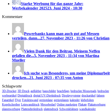
Starke Werbung für das ganze Jahr:
Werbekalender 2025
23. Juni 2024 - 10:30
Kommentare
Powerbanks kann man auch gut auf Messen
verteilen, dann...
27. November 2023 - 11:26 von Christian
Vielen Dank für den Beitrag. Meinem Neffen
gefallen die...
5. November 2023 - 11:34 von Martina
Mueller
Ich suche was Besonderes, um meine Diplomarbeit
drucken...
21. Juni 2023 - 07:35 von Anton
Schlagworte
3D-Drucker
3D Druck
aufkleber
bauschilder
beachflags
bedruckte Mousepads
bedruckte
werbeartikel
Digitaldruck
digital UV-Direktdruck
Displaysysteme
druckartikel
fahnen
Fanartikel
Flyer
Fotoleinwand
gerüstplane
gerüstplanen
kalender
klebefolien
Kugelschreiber
Leinwanddruck
Messebedarf
Online marketing
Plakate
Plakatwerbung
planenwerbung
Plattendirektdruck
plattendruck
Schwenkfahnen
wandkalender