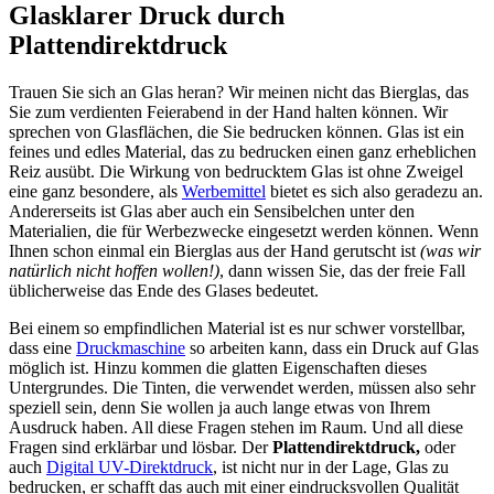
Glasklarer Druck durch
Plattendirektdruck
Trauen Sie sich an Glas heran? Wir meinen nicht das Bierglas, das
Sie zum verdienten Feierabend in der Hand halten können. Wir
sprechen von Glasflächen, die Sie bedrucken können. Glas ist ein
feines und edles Material, das zu bedrucken einen ganz erheblichen
Reiz ausübt. Die Wirkung von bedrucktem Glas ist ohne Zweigel
eine ganz besondere, als
Werbemittel
bietet es sich also geradezu an.
Andererseits ist Glas aber auch ein Sensibelchen unter den
Materialien, die für Werbezwecke eingesetzt werden können. Wenn
Ihnen schon einmal ein Bierglas aus der Hand gerutscht ist
(was wir
natürlich nicht hoffen wollen!)
, dann wissen Sie, das der freie Fall
üblicherweise das Ende des Glases bedeutet.
Bei einem so empfindlichen Material ist es nur schwer vorstellbar,
dass eine
Druckmaschine
so arbeiten kann, dass ein Druck auf Glas
möglich ist. Hinzu kommen die glatten Eigenschaften dieses
Untergrundes. Die Tinten, die verwendet werden, müssen also sehr
speziell sein, denn Sie wollen ja auch lange etwas von Ihrem
Ausdruck haben. All diese Fragen stehen im Raum. Und all diese
Fragen sind erklärbar und lösbar. Der
Plattendirektdruck,
oder
auch
Digital UV-Direktdruck
, ist nicht nur in der Lage, Glas zu
bedrucken, er schafft das auch mit einer eindrucksvollen Qualität