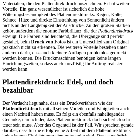
Materialien, die den Plattendirektdruck auszeichnen. Er hat weitere
Vorteile. Ein ganz wesentlicher ist sicherlich die hohe
Witterungsbeständigkeit des Plattendirektdrucks. Regen, Kälte,
Schnee, Hitze und direkte Einstrahlung von Sonnenlicht ändern
nichts an der Langlebigkeit der Ausdrucke. Zu den großen Stärken
gehört außerdem die enorme Farbbrillanz, die der
Plattendirektdruck
erzeugt. Die Farben sind leuchtend, die Übergänge sind perfekt
gestaltet, beim
Druck von Fotos
ist ein Unterschied zum Original
praktisch nicht zu erkennen. Die weiteren Vorteile bestehen unter
anderem darin, dass auch kleinere Auflagen problemlos gedruckt
werden können. Die Druckmaschinen benötigen keine langen
Einrichtungszeiten, sodass auch kurzfristig Ihr Auftrag realisiert
werden kann.
Plattendirektdruck: Edel, und doch
bezahlbar
Der Verdacht liegt nahe, dass ein Druckverfahren wie der
Plattendirektdruck
mit all seinen Vorteilen und Fähigkeiten auch
einen Nachteil haben muss. Es folgt ein ebenfalls naheliegender
Gedanke, nämlich der, dass Plattendirektdruck doch sicherlich sehr
teuer sein muss. Aber das Gegenteil ist der Fall. Wir sprachen gerade
darüber, dass für die erfolgreiche Arbeit mit dem Plattendirektdruck
keine langen Einrichtungszeiten notwendig sind. Das ist natürlich