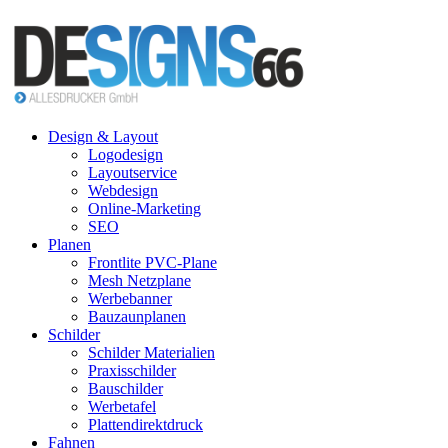
Design & Layout
Logodesign
Layoutservice
Webdesign
Online-Marketing
SEO
Planen
Frontlite PVC-Plane
Mesh Netzplane
Werbebanner
Bauzaunplanen
Schilder
Schilder Materialien
Praxisschilder
Bauschilder
Werbetafel
Plattendirektdruck
Fahnen