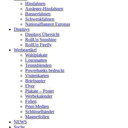
Hissfahnen
Ausleger-Hissfahnen
Bannerfahnen
Schwenkfahnen
Nationalflaggen Europas
Displays
Displays Übersicht
RollUp Sunshine
RollUp Firefly
Werbeartikel
Wahlplakate
Logomatten
Tennisblenden
Powerbanks bedruckt
Visitenkarten
Briefpapier
Flyer
Plakate – Poster
Werbekalender
Folien
Print-Medien
Schlüsselbänder
Magnetfolien
NEWS
Suche