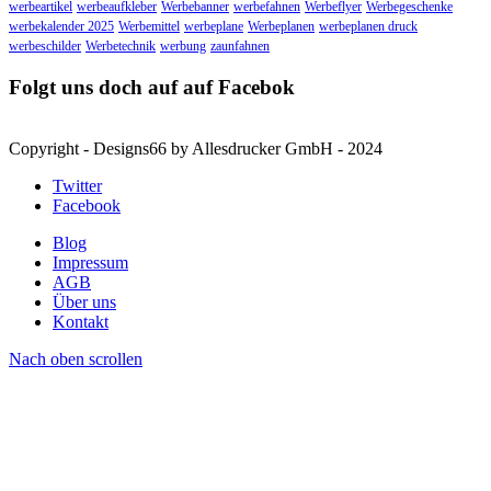
werbeartikel
werbeaufkleber
Werbebanner
werbefahnen
Werbeflyer
Werbegeschenke
werbekalender 2025
Werbemittel
werbeplane
Werbeplanen
werbeplanen druck
werbeschilder
Werbetechnik
werbung
zaunfahnen
Folgt uns doch auf auf Facebok
Copyright - Designs66 by Allesdrucker GmbH - 2024
Twitter
Facebook
Blog
Impressum
AGB
Über uns
Kontakt
Nach oben scrollen