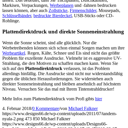
lassen. Das bedeutet, dass Sie Tischplatten, Duschkabinen,
Markisen, Verpackungen,
Werbeplanen
und -fahnen bedrucken
lassen können, aber auch
Zollstöcke
,
Firmenschilder
, Mousepads,
Schlüsselbänder
,
bedruckte Bierdeckel
, USB-Sticks oder CD-
Rohlinge.
Plattendirektdruck und direkte Sonneneinstrahlung
Wenn die Sonne scheint, sind alle glücklich. Nur die
Werbetreibenden können sich schon einmal Sorgen machen um ihre
Werbeartikel
. Regen, Kälte, Schnee und Eis sind nicht das größte
Problem für exzellente Ausdrucke. Vielmehr ist es aggressive UV-
Strahlung, die den Motiven zu schaffen machen kann. Wenn Sie
sich auf den
Plattendirektdruck
verlassen, ist das Problem
allerdings hinfällig. Die Ausdrucke sind nicht nur widerstandsfähig
gegen die üblichen Herausforderungen. Sie widerstehen auch
direkter Sonneneinstrahlung und bleiben ansehnlich auf höchstem
Niveau. Versuchen Sie das mal mit Ihrem Tintenstrahldrucker!
Mehr Infos zum Plattendirektdruck vom Profi gibts
hier
4. Februar 2018
/
0 Kommentare
/
von
Michael Falkner
https://www.designs66.de/wp-content/uploads/2011/07/tandem-
nyala-2.png
473
850
Michael Falkner
https://www.designs66.de/wp-content/uploads/Designs66-