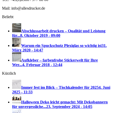
Mail: info@allesdrucker.de
Beliebt
Abschlussarbeit drucken – Qualität und Leistung
für...
8. Oktober 2019 - 09:00
Warum ein Spuckschutz Plexiglas so wichtig ist
31.
März 2020 - 14:47
Aufkleber – farbenfrohe Stickerwelt für Ihre
Wer...
4. Februar 2018 - 12:44
Kürzlich
Immer fest im Blick – Tischkalender für 2025
4. Juni
2025 - 11:33
Halloween Deko leicht gemacht: Mit Dekobannern
für unvergessliche...
23. September 2024 - 14:05