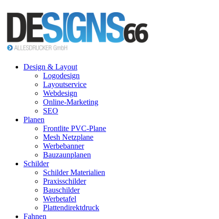
Design & Layout
Logodesign
Layoutservice
Webdesign
Online-Marketing
SEO
Planen
Frontlite PVC-Plane
Mesh Netzplane
Werbebanner
Bauzaunplanen
Schilder
Schilder Materialien
Praxisschilder
Bauschilder
Werbetafel
Plattendirektdruck
Fahnen