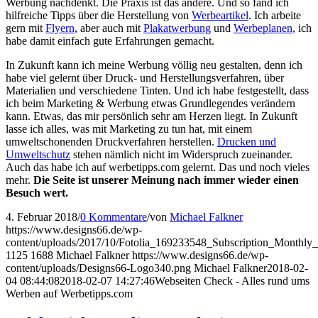
Werbung nachdenkt. Die Praxis ist das andere. Und so fand ich
hilfreiche Tipps über die Herstellung von
Werbeartikel
. Ich arbeite
gern mit
Flyern
, aber auch mit
Plakatwerbung
und
Werbeplanen
, ich
habe damit einfach gute Erfahrungen gemacht.
In Zukunft kann ich meine Werbung völlig neu gestalten, denn ich
habe viel gelernt über Druck- und Herstellungsverfahren, über
Materialien und verschiedene Tinten. Und ich habe festgestellt, dass
ich beim Marketing & Werbung etwas Grundlegendes verändern
kann. Etwas, das mir persönlich sehr am Herzen liegt. In Zukunft
lasse ich alles, was mit Marketing zu tun hat, mit einem
umweltschonenden Druckverfahren herstellen.
Drucken und
Umweltschutz
stehen nämlich nicht im Widerspruch zueinander.
Auch das habe ich auf werbetipps.com gelernt. Das und noch vieles
mehr.
Die Seite ist unserer Meinung nach immer wieder einen
Besuch wert.
4. Februar 2018
/
0 Kommentare
/
von
Michael Falkner
https://www.designs66.de/wp-
content/uploads/2017/10/Fotolia_169233548_Subscription_Monthly
1125
1688
Michael Falkner
https://www.designs66.de/wp-
content/uploads/Designs66-Logo340.png
Michael Falkner
2018-02-
04 08:44:08
2018-02-07 14:27:46
Webseiten Check - Alles rund ums
Werben auf Werbetipps.com