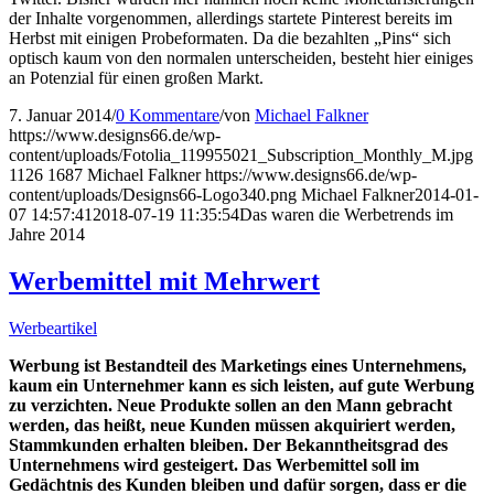
der Inhalte vorgenommen, allerdings startete Pinterest bereits im
Herbst mit einigen Probeformaten. Da die bezahlten „Pins“ sich
optisch kaum von den normalen unterscheiden, besteht hier einiges
an Potenzial für einen großen Markt.
7. Januar 2014
/
0 Kommentare
/
von
Michael Falkner
https://www.designs66.de/wp-
content/uploads/Fotolia_119955021_Subscription_Monthly_M.jpg
1126
1687
Michael Falkner
https://www.designs66.de/wp-
content/uploads/Designs66-Logo340.png
Michael Falkner
2014-01-
07 14:57:41
2018-07-19 11:35:54
Das waren die Werbetrends im
Jahre 2014
Werbemittel mit Mehrwert
Werbeartikel
Werbung ist Bestandteil des Marketings eines Unternehmens,
kaum ein Unternehmer kann es sich leisten, auf gute Werbung
zu verzichten. Neue Produkte sollen an den Mann gebracht
werden, das heißt, neue Kunden müssen akquiriert werden,
Stammkunden erhalten bleiben. Der Bekanntheitsgrad des
Unternehmens wird gesteigert. Das Werbemittel soll im
Gedächtnis des Kunden bleiben und dafür sorgen, dass er die