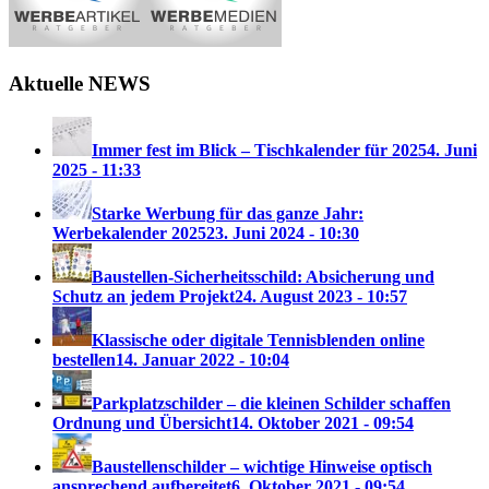
Aktuelle NEWS
Immer fest im Blick – Tischkalender für 2025
4. Juni
2025 - 11:33
Starke Werbung für das ganze Jahr:
Werbekalender 2025
23. Juni 2024 - 10:30
Baustellen-Sicherheitsschild: Absicherung und
Schutz an jedem Projekt
24. August 2023 - 10:57
Klassische oder digitale Tennisblenden online
bestellen
14. Januar 2022 - 10:04
Parkplatzschilder – die kleinen Schilder schaffen
Ordnung und Übersicht
14. Oktober 2021 - 09:54
Baustellenschilder – wichtige Hinweise optisch
ansprechend aufbereitet
6. Oktober 2021 - 09:54