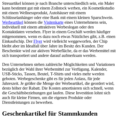
Streuartikel können je nach Branche unterschiedlich sein, ein Maler
kann bestimmt gut mit einem Zollstock werben, ein Kosmetikstudio
mit einem Wellnessprodukt, Autohäuser mit einem
Schlüsselanhänger oder eine Bank mit einem kleinen Sparschwein.
Werbeartikel
können die
Visitenkarte
eines Unternehmens sein,
individuell mit einem attraktiven Werbeslogan oder den
Kontaktdaten versehen. Flyer in einem Geschäft werden häufiger
mitgenommen, wenn es dazu noch etwas Nützliches gibt, z.B. einen
Einkaufschip. Der
Flyer
wird vielleicht weggeworfen, der Chip
bleibt aber im Idealfall über Jahre im Besitz des Kunden. Der
Beschenkte wird zur aktiven Werbefläche, da er das Werbemittel mit
sich transportiert und andere darauf aufmerksam werden.
Den Unternehmen stehen zahlreiche Möglichkeiten und Variationen
bezüglich der Wahl ihrer Werbemittel zur Verfügung. Kalender,
USB-Sticks, Tassen, Beutel, T-Shirts und vieles mehr werden
geboten. Werbegeschenke gibt es für jeden Anlass, für jede
Jahreszeit. Je größer die Menge der Werbeartikel, die geordert wird,
desto höher der Rabatt. Die Kosten amortisieren sich schnell, wenn
die Geschäftsbeziehungen gut laufen. Diese Investition lohnt sich
auch für kleine Firmen, um die eigenen Produkte oder
Dienstleistungen zu bewerben.
Geschenkartikel für Stammkunden