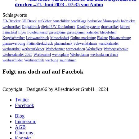
drucken...
21. Juni 2023 - 07:35 von Anton
Schlagworte
3D-Drucker
3D Druck
aufkleber
bauschilder
beachflags
bedruckte Mousepads
bedruckte
werbeartikel
Digitaldruck
digital UV-Direktdruck
Displaysysteme
druckartikel
fahnen
Fanartikel
Flyer
Fotoleinwand
gerüstplane
gerüstplanen
kalender
klebefolien
Kugelschreiber
Leinwanddruck
Messebedarf
Online marketing
Plakate
Plakatwerbung
planenwerbung
Plattendirektdruck
plattendruck
Schwenkfahnen
wandkalender
werbeartikel
werbeaufkleber
Werbebanner
werbefahnen
Werbeflyer
Werbegeschenke
werbekalender 2025
Werbemittel
werbeplane
Werbeplanen
werbeplanen druck
werbeschilder
Werbetechnik
werbung
zaunfahnen
Folgt uns doch auf auf Facebok
Copyright - Designs66 by Allesdrucker GmbH - 2024
Twitter
Facebook
Blog
Impressum
AGB
Über uns
Kontakt