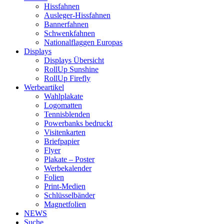
Hissfahnen
Ausleger-Hissfahnen
Bannerfahnen
Schwenkfahnen
Nationalflaggen Europas
Displays
Displays Übersicht
RollUp Sunshine
RollUp Firefly
Werbeartikel
Wahlplakate
Logomatten
Tennisblenden
Powerbanks bedruckt
Visitenkarten
Briefpapier
Flyer
Plakate – Poster
Werbekalender
Folien
Print-Medien
Schlüsselbänder
Magnetfolien
NEWS
Suche