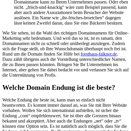
Domainname kann zu Ihrem Unternehmen passen. Oder eben
nicht. „frisch-und-knackig“ wäre zum Beispiel passend, kann
aber auch andere Assoziationen beim Besucher der Website
auslösen. Ein Name wie „ihr-frisches-broetchen“ dagegen
lässt keinen Zweifel daran, dass Sie eine Bäckerei besitzen.
Wie Sie sehen, ist die Wahl des richtigen Domainnamens für Online-
Marketing sehr bedeutsam. Und weil das so ist, ist es ratsam, den
Domainnamen nicht zu schnell oder unüberlegt anzulegen. Zudem
sich die Frage stellt, ob Ihre Wunschdomain überhaupt noch frei ist.
Rund um die Domain finden Sie Hilfe bei
forsthaus-falkner.de
.
Dazu zählt übrigens auch die Vorstellung unterschiedlicher Namen,
die zu Ihnen passen könnten. Bringen Sie Ihr Unternehmen ins
Internet, aber gehen Sie dabei bedacht vor und verlassen Sie sich auf
die Unterstützung von Profis.
Welche Domain Endung ist die beste?
Welche Endung die beste ist, kann man so einfach nicht
beantworten. Es kommt immer darauf an, was Sie mit Ihrer Website
vorhaben. Wollen Sie sich international aufstellen, ist sicher die
Endung „com“ empfehlenswert. Sie ist über alle Grenzen hinaus
bekannt und akzeptiert. Aber auch die Endungen „net“ oder „tv“
können eine Option sein. Es ist natürlich auch möglich, dass Sie die