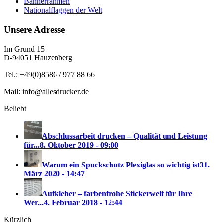
Bannerrahmen
Nationalflaggen der Welt
Unsere Adresse
Im Grund 15
D-94051 Hauzenberg
Tel.: +49(0)8586 / 977 88 66
Mail: info@allesdrucker.de
Beliebt
Abschlussarbeit drucken – Qualität und Leistung
für...
8. Oktober 2019 - 09:00
Warum ein Spuckschutz Plexiglas so wichtig ist
31.
März 2020 - 14:47
Aufkleber – farbenfrohe Stickerwelt für Ihre
Wer...
4. Februar 2018 - 12:44
Kürzlich