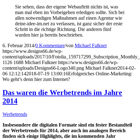
Sie sehen, dass der eigene Webauftritt nichts ist, was
man mal eben im Vorbeigehen erledigen sollte. Sich bei
allen notwendigen Maßnahmen auf einen Agentur wie
deine-idee-im.net zu verlassen, ist ganz sicher der erste
Schritt in die richtige Richtung. Die anderen fünf
wurden hier ja bereits beschrieben.
6. Februar 2014
/
0 Kommentare
/
von
Michael Falkner
https://www.designs66.de/wp-
content/uploads/2017/10/Fotolia_159717299_Subscription_Monthly
1126
1688
Michael Falkner
https://www.designs66.de/wp-
content/uploads/Designs66-Logo340.png
Michael Falkner
2014-02-
06 12:12:14
2018-07-19 13:00:16
Erfolgreiches Online-Marketing:
Wo geht’s denn hier zum Internet?
Das waren die Werbetrends im Jahre
2014
Werbetrends
Insbesondere die digitalen Formate sind ein fester Bestandteil
der Werbetrends für 2014, aber auch im analogen Bereich
finden sich einige Highlights, die im kommenden Jahr