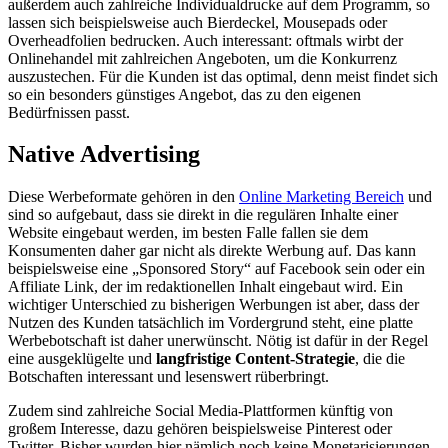
außerdem auch zahlreiche Individualdrucke auf dem Programm, so
lassen sich beispielsweise auch Bierdeckel, Mousepads oder
Overheadfolien bedrucken. Auch interessant: oftmals wirbt der
Onlinehandel mit zahlreichen Angeboten, um die Konkurrenz
auszustechen. Für die Kunden ist das optimal, denn meist findet sich
so ein besonders günstiges Angebot, das zu den eigenen
Bedürfnissen passt.
Native Advertising
Diese Werbeformate gehören in den
Online Marketing Bereich
und
sind so aufgebaut, dass sie direkt in die regulären Inhalte einer
Website eingebaut werden, im besten Falle fallen sie dem
Konsumenten daher gar nicht als direkte Werbung auf. Das kann
beispielsweise eine „Sponsored Story“ auf Facebook sein oder ein
Affiliate Link, der im redaktionellen Inhalt eingebaut wird. Ein
wichtiger Unterschied zu bisherigen Werbungen ist aber, dass der
Nutzen des Kunden tatsächlich im Vordergrund steht, eine platte
Werbebotschaft ist daher unerwünscht. Nötig ist dafür in der Regel
eine ausgeklügelte und
langfristige Content-Strategie
, die die
Botschaften interessant und lesenswert rüberbringt.
Zudem sind zahlreiche Social Media-Plattformen künftig von
großem Interesse, dazu gehören beispielsweise Pinterest oder
Twitter. Bisher wurden hier nämlich noch keine Monetarisierungen