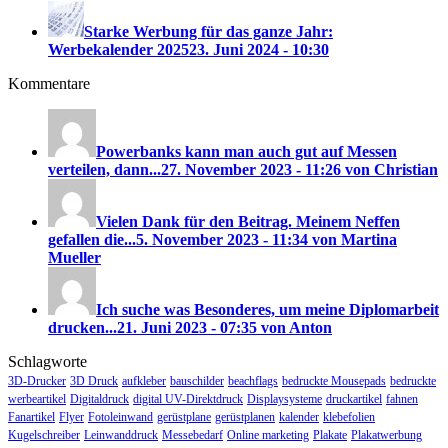
Starke Werbung für das ganze Jahr:
Werbekalender 2025
23. Juni 2024 - 10:30
Kommentare
Powerbanks kann man auch gut auf Messen
verteilen, dann...
27. November 2023 - 11:26 von Christian
Vielen Dank für den Beitrag. Meinem Neffen
gefallen die...
5. November 2023 - 11:34 von Martina
Mueller
Ich suche was Besonderes, um meine Diplomarbeit
drucken...
21. Juni 2023 - 07:35 von Anton
Schlagworte
3D-Drucker
3D Druck
aufkleber
bauschilder
beachflags
bedruckte Mousepads
bedruckte
werbeartikel
Digitaldruck
digital UV-Direktdruck
Displaysysteme
druckartikel
fahnen
Fanartikel
Flyer
Fotoleinwand
gerüstplane
gerüstplanen
kalender
klebefolien
Kugelschreiber
Leinwanddruck
Messebedarf
Online marketing
Plakate
Plakatwerbung