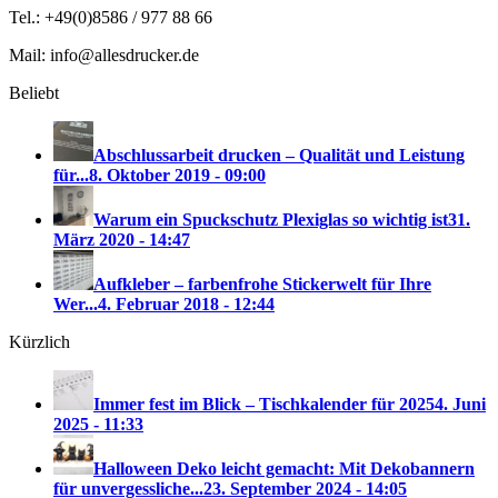
Tel.: +49(0)8586 / 977 88 66
Mail: info@allesdrucker.de
Beliebt
Abschlussarbeit drucken – Qualität und Leistung
für...
8. Oktober 2019 - 09:00
Warum ein Spuckschutz Plexiglas so wichtig ist
31.
März 2020 - 14:47
Aufkleber – farbenfrohe Stickerwelt für Ihre
Wer...
4. Februar 2018 - 12:44
Kürzlich
Immer fest im Blick – Tischkalender für 2025
4. Juni
2025 - 11:33
Halloween Deko leicht gemacht: Mit Dekobannern
für unvergessliche...
23. September 2024 - 14:05