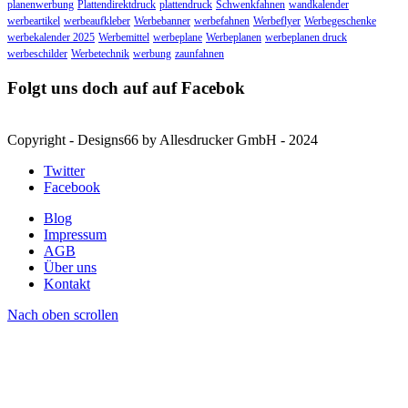
planenwerbung
Plattendirektdruck
plattendruck
Schwenkfahnen
wandkalender
werbeartikel
werbeaufkleber
Werbebanner
werbefahnen
Werbeflyer
Werbegeschenke
werbekalender 2025
Werbemittel
werbeplane
Werbeplanen
werbeplanen druck
werbeschilder
Werbetechnik
werbung
zaunfahnen
Folgt uns doch auf auf Facebok
Copyright - Designs66 by Allesdrucker GmbH - 2024
Twitter
Facebook
Blog
Impressum
AGB
Über uns
Kontakt
Nach oben scrollen