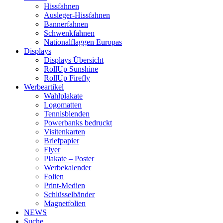
Hissfahnen
Ausleger-Hissfahnen
Bannerfahnen
Schwenkfahnen
Nationalflaggen Europas
Displays
Displays Übersicht
RollUp Sunshine
RollUp Firefly
Werbeartikel
Wahlplakate
Logomatten
Tennisblenden
Powerbanks bedruckt
Visitenkarten
Briefpapier
Flyer
Plakate – Poster
Werbekalender
Folien
Print-Medien
Schlüsselbänder
Magnetfolien
NEWS
Suche