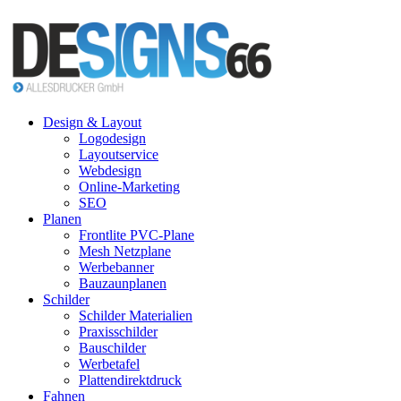
Design & Layout
Logodesign
Layoutservice
Webdesign
Online-Marketing
SEO
Planen
Frontlite PVC-Plane
Mesh Netzplane
Werbebanner
Bauzaunplanen
Schilder
Schilder Materialien
Praxisschilder
Bauschilder
Werbetafel
Plattendirektdruck
Fahnen