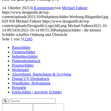
14. Oktober 2021
/
0 Kommentare
/
von
Michael Falkner
https://www.designs66.de/wp-
content/uploads/2021/10/Parkplatzschilder-Werbung-Blogartikel.jpg
629
918
Michael Falkner
https://www.designs66.de/wp-
content/uploads/Designs66-Logo340.png
Michael Falkner
2021-10-
14 09:54:01
2021-10-14 09:55:30
Parkplatzschilder - die kleinen
Schilder schaffen Ordnung und Übersicht
Seite 1 von 5
1
2
3
4
5
Bauschilder
Firmenschilder
Industrieschilder
Plattendirektdruck
Praxisschilder
Werbetafel
Aluverbund, Hartschaum & Acrylglas
Digital UV-Direktdruck
Wandhalter, Befestigung
Beispiele
Edelschilder / gravierte Schilder