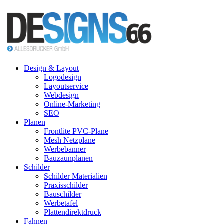
Design & Layout
Logodesign
Layoutservice
Webdesign
Online-Marketing
SEO
Planen
Frontlite PVC-Plane
Mesh Netzplane
Werbebanner
Bauzaunplanen
Schilder
Schilder Materialien
Praxisschilder
Bauschilder
Werbetafel
Plattendirektdruck
Fahnen