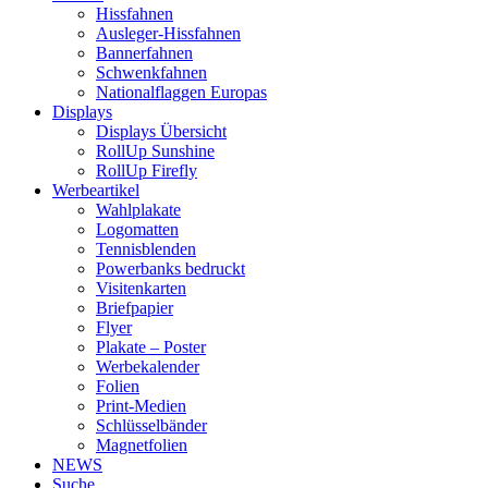
Hissfahnen
Ausleger-Hissfahnen
Bannerfahnen
Schwenkfahnen
Nationalflaggen Europas
Displays
Displays Übersicht
RollUp Sunshine
RollUp Firefly
Werbeartikel
Wahlplakate
Logomatten
Tennisblenden
Powerbanks bedruckt
Visitenkarten
Briefpapier
Flyer
Plakate – Poster
Werbekalender
Folien
Print-Medien
Schlüsselbänder
Magnetfolien
NEWS
Suche