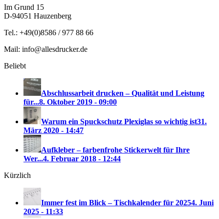
Im Grund 15
D-94051 Hauzenberg
Tel.: +49(0)8586 / 977 88 66
Mail: info@allesdrucker.de
Beliebt
Abschlussarbeit drucken – Qualität und Leistung
für...
8. Oktober 2019 - 09:00
Warum ein Spuckschutz Plexiglas so wichtig ist
31.
März 2020 - 14:47
Aufkleber – farbenfrohe Stickerwelt für Ihre
Wer...
4. Februar 2018 - 12:44
Kürzlich
Immer fest im Blick – Tischkalender für 2025
4. Juni
2025 - 11:33