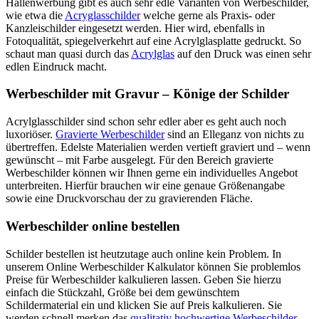
Hallenwerbung gibt es auch sehr edle Varianten von Werbeschilder,
wie etwa die
Acryglasschilder
welche gerne als Praxis- oder
Kanzleischilder eingesetzt werden. Hier wird, ebenfalls in
Fotoqualität, spiegelverkehrt auf eine Acrylglasplatte gedruckt. So
schaut man quasi durch das
Acrylglas
auf den Druck was einen sehr
edlen Eindruck macht.
Werbeschilder mit Gravur – Könige der Schilder
Acrylglasschilder sind schon sehr edler aber es geht auch noch
luxoriöser.
Gravierte Werbeschilder
sind an Elleganz von nichts zu
übertreffen. Edelste Materialien werden vertieft graviert und – wenn
gewünscht – mit Farbe ausgelegt. Für den Bereich gravierte
Werbeschilder können wir Ihnen gerne ein individuelles Angebot
unterbreiten. Hierfür brauchen wir eine genaue Größenangabe
sowie eine Druckvorschau der zu gravierenden Fläche.
Werbeschilder online bestellen
Schilder bestellen ist heutzutage auch online kein Problem. In
unserem Online Werbeschilder Kalkulator können Sie problemlos
Preise für Werbeschilder kalkulieren lassen. Geben Sie hierzu
einfach die Stückzahl, Größe bei dem gewünschtem
Schildermaterial ein und klicken Sie auf Preis kalkulieren. Sie
werden schnell merken das
qualitativ hochwertige Werbeschilder