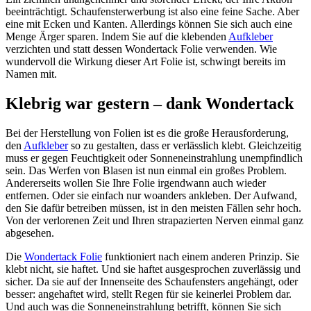
beeinträchtigt. Schaufensterwerbung ist also eine feine Sache. Aber
eine mit Ecken und Kanten. Allerdings können Sie sich auch eine
Menge Ärger sparen. Indem Sie auf die klebenden
Aufkleber
verzichten und statt dessen Wondertack Folie verwenden. Wie
wundervoll die Wirkung dieser Art Folie ist, schwingt bereits im
Namen mit.
Klebrig war gestern – dank Wondertack
Bei der Herstellung von Folien ist es die große Herausforderung,
den
Aufkleber
so zu gestalten, dass er verlässlich klebt. Gleichzeitig
muss er gegen Feuchtigkeit oder Sonneneinstrahlung unempfindlich
sein. Das Werfen von Blasen ist nun einmal ein großes Problem.
Andererseits wollen Sie Ihre Folie irgendwann auch wieder
entfernen. Oder sie einfach nur woanders ankleben. Der Aufwand,
den Sie dafür betreiben müssen, ist in den meisten Fällen sehr hoch.
Von der verlorenen Zeit und Ihren strapazierten Nerven einmal ganz
abgesehen.
Die
Wondertack Folie
funktioniert nach einem anderen Prinzip. Sie
klebt nicht, sie haftet. Und sie haftet ausgesprochen zuverlässig und
sicher. Da sie auf der Innenseite des Schaufensters angehängt, oder
besser: angehaftet wird, stellt Regen für sie keinerlei Problem dar.
Und auch was die Sonneneinstrahlung betrifft, können Sie sich