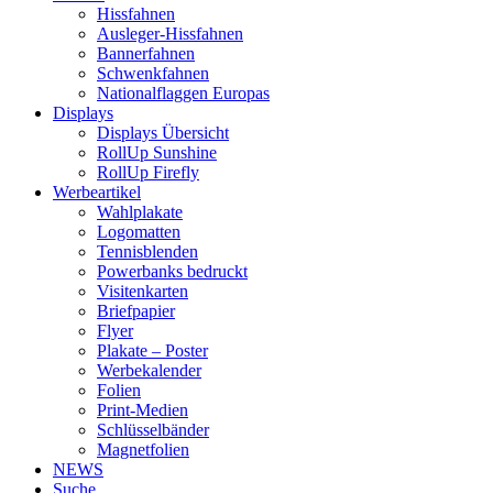
Hissfahnen
Ausleger-Hissfahnen
Bannerfahnen
Schwenkfahnen
Nationalflaggen Europas
Displays
Displays Übersicht
RollUp Sunshine
RollUp Firefly
Werbeartikel
Wahlplakate
Logomatten
Tennisblenden
Powerbanks bedruckt
Visitenkarten
Briefpapier
Flyer
Plakate – Poster
Werbekalender
Folien
Print-Medien
Schlüsselbänder
Magnetfolien
NEWS
Suche