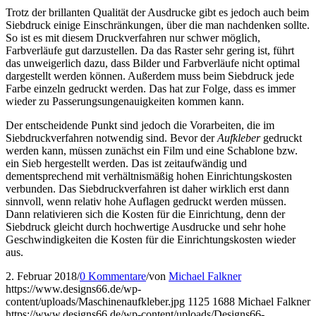
Trotz der brillanten Qualität der Ausdrucke gibt es jedoch auch beim
Siebdruck einige Einschränkungen, über die man nachdenken sollte.
So ist es mit diesem Druckverfahren nur schwer möglich,
Farbverläufe gut darzustellen. Da das Raster sehr gering ist, führt
das unweigerlich dazu, dass Bilder und Farbverläufe nicht optimal
dargestellt werden können. Außerdem muss beim Siebdruck jede
Farbe einzeln gedruckt werden. Das hat zur Folge, dass es immer
wieder zu Passerungsungenauigkeiten kommen kann.
Der entscheidende Punkt sind jedoch die Vorarbeiten, die im
Siebdruckverfahren notwendig sind. Bevor der
Aufkleber
gedruckt
werden kann, müssen zunächst ein Film und eine Schablone bzw.
ein Sieb hergestellt werden. Das ist zeitaufwändig und
dementsprechend mit verhältnismäßig hohen Einrichtungskosten
verbunden. Das Siebdruckverfahren ist daher wirklich erst dann
sinnvoll, wenn relativ hohe Auflagen gedruckt werden müssen.
Dann relativieren sich die Kosten für die Einrichtung, denn der
Siebdruck gleicht durch hochwertige Ausdrucke und sehr hohe
Geschwindigkeiten die Kosten für die Einrichtungskosten wieder
aus.
2. Februar 2018
/
0 Kommentare
/
von
Michael Falkner
https://www.designs66.de/wp-
content/uploads/Maschinenaufkleber.jpg
1125
1688
Michael Falkner
https://www.designs66.de/wp-content/uploads/Designs66-