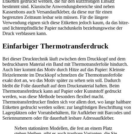
Etiketten gedruckt werden, die für den kurzfristigen Einsatz
bestimmt sind. Klassische Anwendungsbereiche sind neben
Kassenbons auch Versandaufkleber, da diese nur für einen
begrenzten Zeitraum lesbar sein müssen. Für die längere
Verwendung eignen sich diese Etiketten jedoch kaum, da das hitze-
und lichtempfindliche Papier nachdunkeln beziehungsweise der
Druck verblassen kann.
Einfarbiger Thermotransferdruck
Bei dieser Drucktechnik läuft zwischen dem Druckkopf und dem
bedruckbaren Material ein Band mit Thermotransferfolie hindurch.
Auch hier kommt das Motiv durch Hitze auf das Papier: Kleinste
Heizelemente im Druckkopf schmelzen die Thermotransferfolie
exakt dort an, wo das Motiv später zu sehen sein soll. Dadurch
bleibt die Folie dauerhaft auf dem Druckmaterial haften. Beim
Thermotransferdruck kann auf Papier oder Kunststoff gedruckt
werden, was diese Methode besonders flexibel macht.
Thermotransferdrucker finden sich vor allem dort, wo lange haltbare
Etiketten gedruckt werden sollen: zur langfristigen Beschriftung von
Lagerplätzen oder Vorratsbehältern, für Aufkleber mit Barcodes und
Seriennummern oder für dauerhaft lesbare Adressaufkleber.
Neben stationären Modellen, die fest an einem Platz
stehen bleiben, gibt es auch tragbare Varianten, die Sie