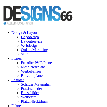
Design & Layout
Logodesign
Layoutservice
Webdesign
Online-Marketing
SEO
Planen
Frontlite PVC-Plane
Mesh Netzplane
Werbebanner
Bauzaunplanen
Schilder
Schilder Materialien
Praxisschilder
Bauschilder
Werbetafel
Plattendirektdruck
Fahnen