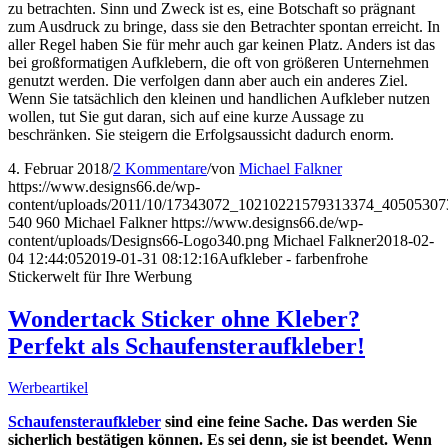
zu betrachten. Sinn und Zweck ist es, eine Botschaft so prägnant
zum Ausdruck zu bringe, dass sie den Betrachter spontan erreicht. In
aller Regel haben Sie für mehr auch gar keinen Platz. Anders ist das
bei großformatigen Aufklebern, die oft von größeren Unternehmen
genutzt werden. Die verfolgen dann aber auch ein anderes Ziel.
Wenn Sie tatsächlich den kleinen und handlichen Aufkleber nutzen
wollen, tut Sie gut daran, sich auf eine kurze Aussage zu
beschränken. Sie steigern die Erfolgsaussicht dadurch enorm.
4. Februar 2018
/
2 Kommentare
/
von
Michael Falkner
https://www.designs66.de/wp-
content/uploads/2011/10/17343072_10210221579313374_40505307
540
960
Michael Falkner
https://www.designs66.de/wp-
content/uploads/Designs66-Logo340.png
Michael Falkner
2018-02-
04 12:44:05
2019-01-31 08:12:16
Aufkleber - farbenfrohe
Stickerwelt für Ihre Werbung
Wondertack Sticker ohne Kleber?
Perfekt als Schaufensteraufkleber!
Werbeartikel
Schaufensteraufkleber
sind eine feine Sache. Das werden Sie
sicherlich bestätigen können. Es sei denn, sie ist beendet. Wenn