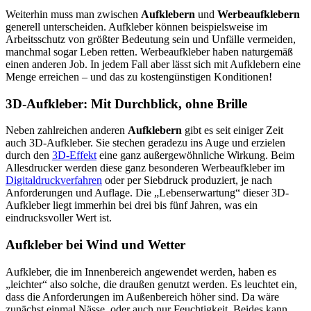
Weiterhin muss man zwischen
Aufklebern
und
Werbeaufklebern
generell unterscheiden. Aufkleber können beispielsweise im
Arbeitsschutz von größter Bedeutung sein und Unfälle vermeiden,
manchmal sogar Leben retten. Werbeaufkleber haben naturgemäß
einen anderen Job. In jedem Fall aber lässt sich mit Aufklebern eine
Menge erreichen – und das zu kostengünstigen Konditionen!
3D-Aufkleber: Mit Durchblick, ohne Brille
Neben zahlreichen anderen
Aufklebern
gibt es seit einiger Zeit
auch 3D-Aufkleber. Sie stechen geradezu ins Auge und erzielen
durch den
3D-Effekt
eine ganz außergewöhnliche Wirkung. Beim
Allesdrucker werden diese ganz besonderen Werbeaufkleber im
Digitaldruckverfahren
oder per Siebdruck produziert, je nach
Anforderungen und Auflage. Die „Lebenserwartung“ dieser 3D-
Aufkleber liegt immerhin bei drei bis fünf Jahren, was ein
eindrucksvoller Wert ist.
Aufkleber bei Wind und Wetter
Aufkleber, die im Innenbereich angewendet werden, haben es
„leichter“ also solche, die draußen genutzt werden. Es leuchtet ein,
dass die Anforderungen im Außenbereich höher sind. Da wäre
zunächst einmal Nässe, oder auch nur Feuchtigkeit. Beides kann