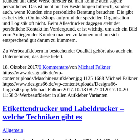
Kunden auf diese Weise direkter ist, man könnte auch sagen:
persönlicher. Das ist nicht nur bei Bestellungen hilfreich, sondern
auch, wenn Kunden eine persönliche Beratung brauchen. Die gibt
es bei vielen Online-Shops aufgrund der speziellen Organisation
und Logistik oft nicht. Beim Allesdrucker dagegen steht der
persönliche Kontakt im Vordergrund, er ist wichtig, um sich ein Bild
vom Anliegen der Kunden machen zu können und um sich
entsprechend gut darum zu kümmern.
Zu Werbeaufklebern in bestechender Qualität gehört also auch ein
Unternehmen, das diese liefert.
18. Oktober 2017
/
0 Kommentare
/
von
Michael Falkner
https://www.designs66.de/wp-
content/uploads/Maschinenaufkleber.jpg
1125
1688
Michael Falkner
https://www.designs66.de/wp-content/uploads/Designs66-
Logo340.png
Michael Falkner
2017-10-18 08:27:01
2017-10-20
11:58:24
Werbeaufkleber in allen Aufkleber Varianten
Etikettendrucker und Labeldrucker –
welche Techniken gibt es
Allgemein