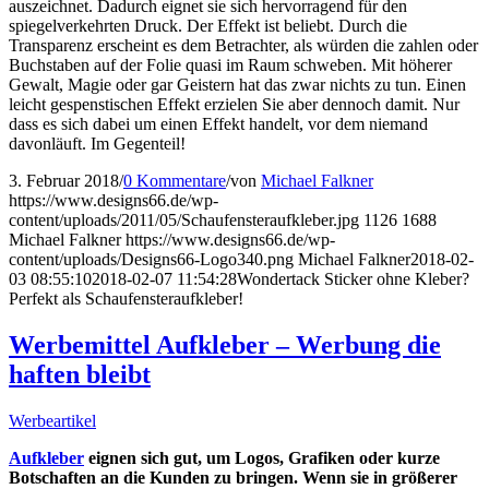
auszeichnet. Dadurch eignet sie sich hervorragend für den
spiegelverkehrten Druck. Der Effekt ist beliebt. Durch die
Transparenz erscheint es dem Betrachter, als würden die zahlen oder
Buchstaben auf der Folie quasi im Raum schweben. Mit höherer
Gewalt, Magie oder gar Geistern hat das zwar nichts zu tun. Einen
leicht gespenstischen Effekt erzielen Sie aber dennoch damit. Nur
dass es sich dabei um einen Effekt handelt, vor dem niemand
davonläuft. Im Gegenteil!
3. Februar 2018
/
0 Kommentare
/
von
Michael Falkner
https://www.designs66.de/wp-
content/uploads/2011/05/Schaufensteraufkleber.jpg
1126
1688
Michael Falkner
https://www.designs66.de/wp-
content/uploads/Designs66-Logo340.png
Michael Falkner
2018-02-
03 08:55:10
2018-02-07 11:54:28
Wondertack Sticker ohne Kleber?
Perfekt als Schaufensteraufkleber!
Werbemittel Aufkleber – Werbung die
haften bleibt
Werbeartikel
Aufkleber
eignen sich gut, um Logos, Grafiken oder kurze
Botschaften an die Kunden zu bringen. Wenn sie in größerer