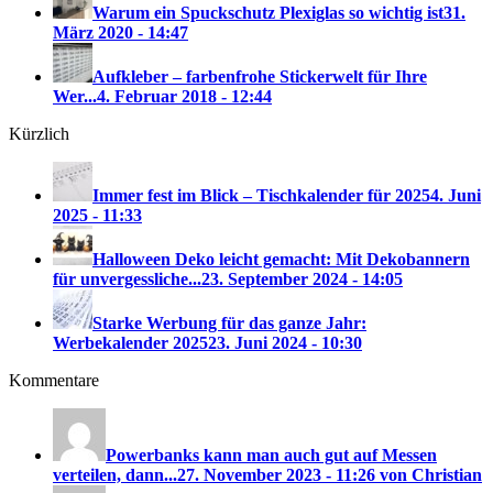
Warum ein Spuckschutz Plexiglas so wichtig ist
31.
März 2020 - 14:47
Aufkleber – farbenfrohe Stickerwelt für Ihre
Wer...
4. Februar 2018 - 12:44
Kürzlich
Immer fest im Blick – Tischkalender für 2025
4. Juni
2025 - 11:33
Halloween Deko leicht gemacht: Mit Dekobannern
für unvergessliche...
23. September 2024 - 14:05
Starke Werbung für das ganze Jahr:
Werbekalender 2025
23. Juni 2024 - 10:30
Kommentare
Powerbanks kann man auch gut auf Messen
verteilen, dann...
27. November 2023 - 11:26 von Christian