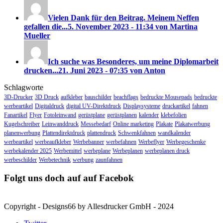
Vielen Dank für den Beitrag. Meinem Neffen
gefallen die...
5. November 2023 - 11:34 von Martina
Mueller
Ich suche was Besonderes, um meine Diplomarbeit
drucken...
21. Juni 2023 - 07:35 von Anton
Schlagworte
3D-Drucker
3D Druck
aufkleber
bauschilder
beachflags
bedruckte Mousepads
bedruckte
werbeartikel
Digitaldruck
digital UV-Direktdruck
Displaysysteme
druckartikel
fahnen
Fanartikel
Flyer
Fotoleinwand
gerüstplane
gerüstplanen
kalender
klebefolien
Kugelschreiber
Leinwanddruck
Messebedarf
Online marketing
Plakate
Plakatwerbung
planenwerbung
Plattendirektdruck
plattendruck
Schwenkfahnen
wandkalender
werbeartikel
werbeaufkleber
Werbebanner
werbefahnen
Werbeflyer
Werbegeschenke
werbekalender 2025
Werbemittel
werbeplane
Werbeplanen
werbeplanen druck
werbeschilder
Werbetechnik
werbung
zaunfahnen
Folgt uns doch auf auf Facebok
Copyright - Designs66 by Allesdrucker GmbH - 2024