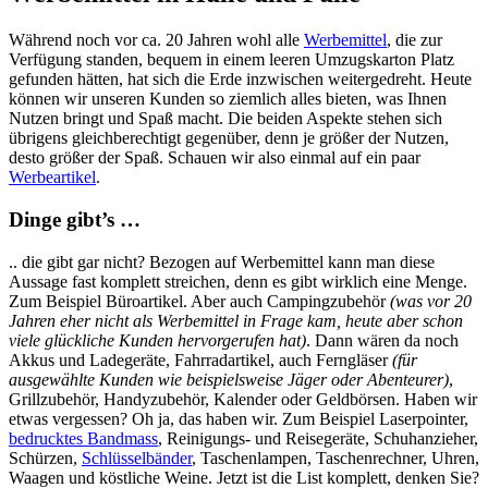
Während noch vor ca. 20 Jahren wohl alle
Werbemittel
, die zur
Verfügung standen, bequem in einem leeren Umzugskarton Platz
gefunden hätten, hat sich die Erde inzwischen weitergedreht. Heute
können wir unseren Kunden so ziemlich alles bieten, was Ihnen
Nutzen bringt und Spaß macht. Die beiden Aspekte stehen sich
übrigens gleichberechtigt gegenüber, denn je größer der Nutzen,
desto größer der Spaß. Schauen wir also einmal auf ein paar
Werbeartikel
.
Dinge gibt’s …
.. die gibt gar nicht? Bezogen auf Werbemittel kann man diese
Aussage fast komplett streichen, denn es gibt wirklich eine Menge.
Zum Beispiel Büroartikel. Aber auch Campingzubehör
(was vor 20
Jahren eher nicht als Werbemittel in Frage kam, heute aber schon
viele glückliche Kunden hervorgerufen hat)
. Dann wären da noch
Akkus und Ladegeräte, Fahrradartikel, auch Ferngläser
(für
ausgewählte Kunden wie beispielsweise Jäger oder Abenteurer)
,
Grillzubehör, Handyzubehör, Kalender oder Geldbörsen. Haben wir
etwas vergessen? Oh ja, das haben wir. Zum Beispiel Laserpointer,
bedrucktes Bandmass
, Reinigungs- und Reisegeräte, Schuhanzieher,
Schürzen,
Schlüsselbänder
, Taschenlampen, Taschenrechner, Uhren,
Waagen und köstliche Weine. Jetzt ist die List komplett, denken Sie?