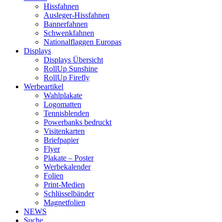
Hissfahnen
Ausleger-Hissfahnen
Bannerfahnen
Schwenkfahnen
Nationalflaggen Europas
Displays
Displays Übersicht
RollUp Sunshine
RollUp Firefly
Werbeartikel
Wahlplakate
Logomatten
Tennisblenden
Powerbanks bedruckt
Visitenkarten
Briefpapier
Flyer
Plakate – Poster
Werbekalender
Folien
Print-Medien
Schlüsselbänder
Magnetfolien
NEWS
Suche