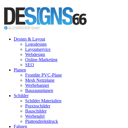
Design & Layout
Logodesign
Layoutservice
Webdesign
Online-Marketing
SEO
Planen
Frontlite PVC-Plane
Mesh Netzplane
Werbebanner
Bauzaunplanen
Schilder
Schilder Materialien
Praxisschilder
Bauschilder
Werbetafel
Plattendirektdruck
Fahnen