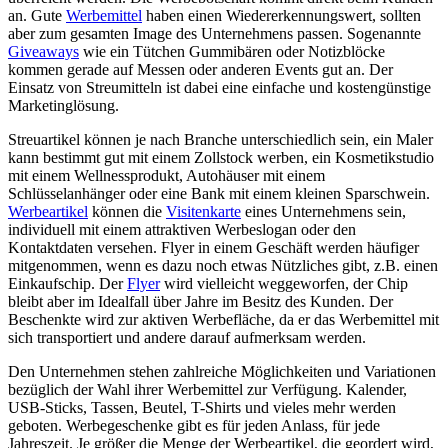
an. Gute
Werbemittel
haben einen Wiedererkennungswert, sollten
aber zum gesamten Image des Unternehmens passen. Sogenannte
Giveaways
wie ein Tütchen Gummibären oder Notizblöcke
kommen gerade auf Messen oder anderen Events gut an. Der
Einsatz von Streumitteln ist dabei eine einfache und kostengünstige
Marketinglösung.
Streuartikel können je nach Branche unterschiedlich sein, ein Maler
kann bestimmt gut mit einem Zollstock werben, ein Kosmetikstudio
mit einem Wellnessprodukt, Autohäuser mit einem
Schlüsselanhänger oder eine Bank mit einem kleinen Sparschwein.
Werbeartikel
können die
Visitenkarte
eines Unternehmens sein,
individuell mit einem attraktiven Werbeslogan oder den
Kontaktdaten versehen. Flyer in einem Geschäft werden häufiger
mitgenommen, wenn es dazu noch etwas Nützliches gibt, z.B. einen
Einkaufschip. Der
Flyer
wird vielleicht weggeworfen, der Chip
bleibt aber im Idealfall über Jahre im Besitz des Kunden. Der
Beschenkte wird zur aktiven Werbefläche, da er das Werbemittel mit
sich transportiert und andere darauf aufmerksam werden.
Den Unternehmen stehen zahlreiche Möglichkeiten und Variationen
bezüglich der Wahl ihrer Werbemittel zur Verfügung. Kalender,
USB-Sticks, Tassen, Beutel, T-Shirts und vieles mehr werden
geboten. Werbegeschenke gibt es für jeden Anlass, für jede
Jahreszeit. Je größer die Menge der Werbeartikel, die geordert wird,