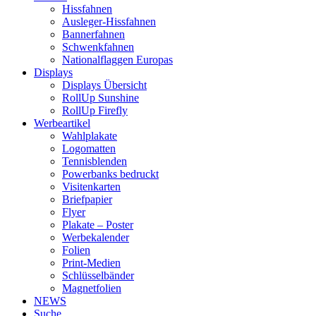
Hissfahnen
Ausleger-Hissfahnen
Bannerfahnen
Schwenkfahnen
Nationalflaggen Europas
Displays
Displays Übersicht
RollUp Sunshine
RollUp Firefly
Werbeartikel
Wahlplakate
Logomatten
Tennisblenden
Powerbanks bedruckt
Visitenkarten
Briefpapier
Flyer
Plakate – Poster
Werbekalender
Folien
Print-Medien
Schlüsselbänder
Magnetfolien
NEWS
Suche