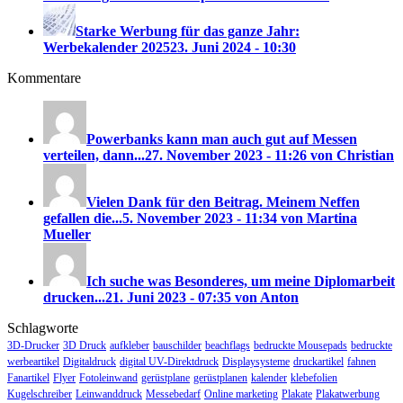
Starke Werbung für das ganze Jahr:
Werbekalender 2025
23. Juni 2024 - 10:30
Kommentare
Powerbanks kann man auch gut auf Messen
verteilen, dann...
27. November 2023 - 11:26 von Christian
Vielen Dank für den Beitrag. Meinem Neffen
gefallen die...
5. November 2023 - 11:34 von Martina
Mueller
Ich suche was Besonderes, um meine Diplomarbeit
drucken...
21. Juni 2023 - 07:35 von Anton
Schlagworte
3D-Drucker
3D Druck
aufkleber
bauschilder
beachflags
bedruckte Mousepads
bedruckte
werbeartikel
Digitaldruck
digital UV-Direktdruck
Displaysysteme
druckartikel
fahnen
Fanartikel
Flyer
Fotoleinwand
gerüstplane
gerüstplanen
kalender
klebefolien
Kugelschreiber
Leinwanddruck
Messebedarf
Online marketing
Plakate
Plakatwerbung