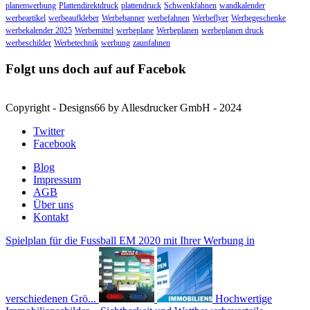
planenwerbung
Plattendirektdruck
plattendruck
Schwenkfahnen
wandkalender
werbeartikel
werbeaufkleber
Werbebanner
werbefahnen
Werbeflyer
Werbegeschenke
werbekalender 2025
Werbemittel
werbeplane
Werbeplanen
werbeplanen druck
werbeschilder
Werbetechnik
werbung
zaunfahnen
Folgt uns doch auf auf Facebok
Copyright - Designs66 by Allesdrucker GmbH - 2024
Twitter
Facebook
Blog
Impressum
AGB
Über uns
Kontakt
Spielplan für die Fussball EM 2020 mit Ihrer Werbung in
verschiedenen Grö...
Hochwertige