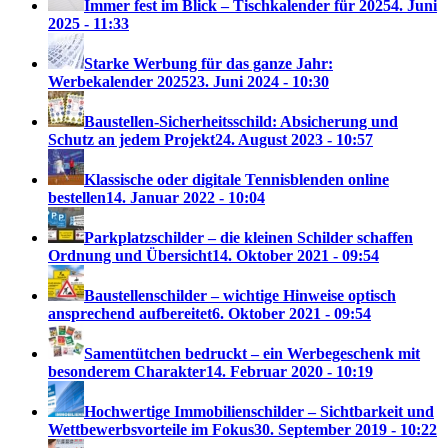
Immer fest im Blick – Tischkalender für 2025
4. Juni
2025 - 11:33
Starke Werbung für das ganze Jahr:
Werbekalender 2025
23. Juni 2024 - 10:30
Baustellen-Sicherheitsschild: Absicherung und
Schutz an jedem Projekt
24. August 2023 - 10:57
Klassische oder digitale Tennisblenden online
bestellen
14. Januar 2022 - 10:04
Parkplatzschilder – die kleinen Schilder schaffen
Ordnung und Übersicht
14. Oktober 2021 - 09:54
Baustellenschilder – wichtige Hinweise optisch
ansprechend aufbereitet
6. Oktober 2021 - 09:54
Samentütchen bedruckt – ein Werbegeschenk mit
besonderem Charakter
14. Februar 2020 - 10:19
Hochwertige Immobilienschilder – Sichtbarkeit und
Wettbewerbsvorteile im Fokus
30. September 2019 - 10:22