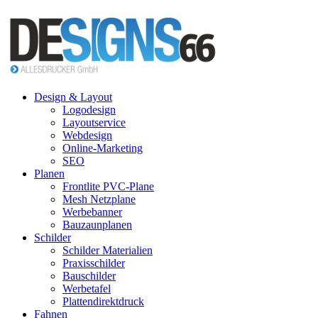
Design & Layout
Logodesign
Layoutservice
Webdesign
Online-Marketing
SEO
Planen
Frontlite PVC-Plane
Mesh Netzplane
Werbebanner
Bauzaunplanen
Schilder
Schilder Materialien
Praxisschilder
Bauschilder
Werbetafel
Plattendirektdruck
Fahnen