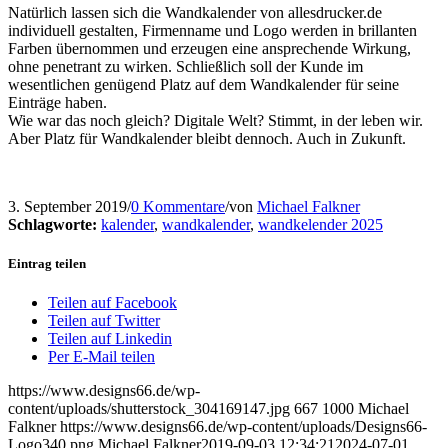
Natürlich lassen sich die Wandkalender von allesdrucker.de
individuell gestalten, Firmenname und Logo werden in brillanten
Farben übernommen und erzeugen eine ansprechende Wirkung,
ohne penetrant zu wirken. Schließlich soll der Kunde im
wesentlichen genügend Platz auf dem Wandkalender für seine
Einträge haben.
Wie war das noch gleich? Digitale Welt? Stimmt, in der leben wir.
Aber Platz für Wandkalender bleibt dennoch. Auch in Zukunft.
3. September 2019
/
0 Kommentare
/
von
Michael Falkner
Schlagworte:
kalender
,
wandkalender
,
wandkelender 2025
Eintrag teilen
Teilen auf Facebook
Teilen auf Twitter
Teilen auf Linkedin
Per E-Mail teilen
https://www.designs66.de/wp-
content/uploads/shutterstock_304169147.jpg
667
1000
Michael
Falkner
https://www.designs66.de/wp-content/uploads/Designs66-
Logo340.png
Michael Falkner
2019-09-03 12:34:21
2024-07-01