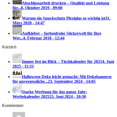
Abschlussarbeit drucken – Qualität und Leistung
für...
8. Oktober 2019 - 09:00
Warum ein Spuckschutz Plexiglas so wichtig ist
31.
März 2020 - 14:47
Aufkleber – farbenfrohe Stickerwelt für Ihre
Wer...
4. Februar 2018 - 12:44
Kürzlich
Immer fest im Blick – Tischkalender für 2025
4. Juni
2025 - 11:33
Halloween Deko leicht gemacht: Mit Dekobannern
für unvergessliche...
23. September 2024 - 14:05
Starke Werbung für das ganze Jahr:
Werbekalender 2025
23. Juni 2024 - 10:30
Kommentare