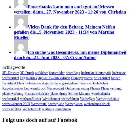
Powerbanks kann man auch gut auf Messen
verteilen, dann...
27. November 2023 - 11:26 von Christian
Vielen Dank für den Beitrag. Meinem Neffen
gefallen die...
5. November 2023 - 11:34 von Martina
Mueller
Ich suche was Besonderes, um meine Diplomarbeit
drucken...
21. Juni 2023 - 07:35 von Anton
Schlagworte
3D-Drucker
3D Druck
aufkleber
bauschilder
beachflags
bedruckte Mousepads
bedruckte
werbeartikel
Digitaldruck
digital UV-Direktdruck
Displaysysteme
druckartikel
fahnen
Fanartikel
Flyer
Fotoleinwand
gerüstplane
gerüstplanen
kalender
klebefolien
Kugelschreiber
Leinwanddruck
Messebedarf
Online marketing
Plakate
Plakatwerbung
planenwerbung
Plattendirektdruck
plattendruck
Schwenkfahnen
wandkalender
werbeartikel
werbeaufkleber
Werbebanner
werbefahnen
Werbeflyer
Werbegeschenke
werbekalender 2025
Werbemittel
werbeplane
Werbeplanen
werbeplanen druck
werbeschilder
Werbetechnik
werbung
zaunfahnen
Folgt uns doch auf auf Facebok