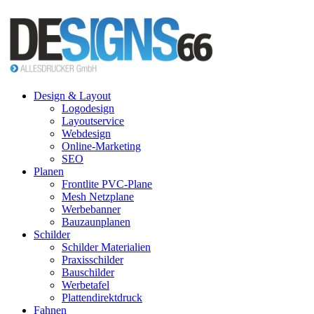
Design & Layout
Logodesign
Layoutservice
Webdesign
Online-Marketing
SEO
Planen
Frontlite PVC-Plane
Mesh Netzplane
Werbebanner
Bauzaunplanen
Schilder
Schilder Materialien
Praxisschilder
Bauschilder
Werbetafel
Plattendirektdruck
Fahnen