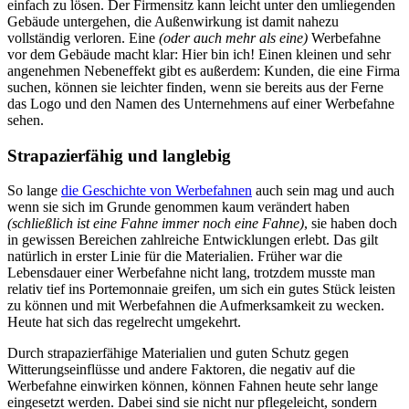
einfach zu lösen. Der Firmensitz kann leicht unter den umliegenden
Gebäude untergehen, die Außenwirkung ist damit nahezu
vollständig verloren. Eine
(oder auch mehr als eine)
Werbefahne
vor dem Gebäude macht klar: Hier bin ich! Einen kleinen und sehr
angenehmen Nebeneffekt gibt es außerdem: Kunden, die eine Firma
suchen, können sie leichter finden, wenn sie bereits aus der Ferne
das Logo und den Namen des Unternehmens auf einer Werbefahne
sehen.
Strapazierfähig und langlebig
So lange
die Geschichte von Werbefahnen
auch sein mag und auch
wenn sie sich im Grunde genommen kaum verändert haben
(schließlich ist eine Fahne immer noch eine Fahne)
, sie haben doch
in gewissen Bereichen zahlreiche Entwicklungen erlebt. Das gilt
natürlich in erster Linie für die Materialien. Früher war die
Lebensdauer einer Werbefahne nicht lang, trotzdem musste man
relativ tief ins Portemonnaie greifen, um sich ein gutes Stück leisten
zu können und mit Werbefahnen die Aufmerksamkeit zu wecken.
Heute hat sich das regelrecht umgekehrt.
Durch strapazierfähige Materialien und guten Schutz gegen
Witterungseinflüsse und andere Faktoren, die negativ auf die
Werbefahne einwirken können, können Fahnen heute sehr lange
eingesetzt werden. Dabei sind sie nicht nur pflegeleicht, sondern