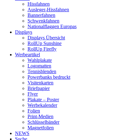
Hissfahnen
Ausleger-Hissfahnen
Bannerfahnen
Schwenkfahnen
Nationalflaggen Europas
Displays
Displays Übersicht
RollUp Sunshine
RollUp Firefly
Werbeartikel
Wahlplakate
Logomatten
Tennisblenden
Powerbanks bedruckt
Visitenkarten
Briefpapier
Flyer
Plakate – Poster
Werbekalender
Folien
Print-Medien
Schlüsselbänder
Magnetfolien
NEWS
Suche