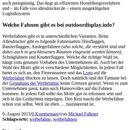
auch preisgünstig. Das liegt an effizienten Herstellungsverfahren
und – im Falle von allesdrucker.de – einem ausgeklügelten
Logistiksystem
Welche Fahnen gibt es bei outdoordisplay.info?
Werbefahnen gibt es in unterschiedlichen Varianten. Beim
Allesdrucker gibt es folgende Fahnenarten: Hissflaggen,
Bannerflaggen, Auslegerfahnen
(also solche, die verstärkt sind und
daher auch in geschlossenen Räumen eingesetzt werden können)
,
Schrägfahnen und Knatterflaggen. Welche die richtige Wahl ist,
hängt vom genauen Vorhaben des Unternehmens ab. Auch bei der
Wahl des Motiv gibt es verschiedene Möglichkeiten. In jedem Fall
bietet es sich an, den Firmennamen und das
Logo
auf die
Werbefahne
drucken zu lassen. Doch natürlich sind der Fantasie bei
der
Gestaltung der Werbefahne
keine Grenzen gesetzt. Wenn es zum
Unternehmen passt, kann auch Humorvolles auf die Fahnen
kommen. In jedem Fall sollte das Motiv gut zu erkennen sein und
sich in das Gedächtnis einprägen. Den Rest macht die Werbefahne
schon von selbst. Weil sie eben … faszinierend ist.
9. August 2013
/
0 Kommentare
/
von
Michael Falkner
Schlagworte:
werbefahne
,
werbefahnen