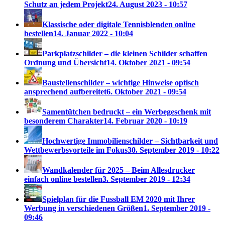
Schutz an jedem Projekt
24. August 2023 - 10:57
Klassische oder digitale Tennisblenden online
bestellen
14. Januar 2022 - 10:04
Parkplatzschilder – die kleinen Schilder schaffen
Ordnung und Übersicht
14. Oktober 2021 - 09:54
Baustellenschilder – wichtige Hinweise optisch
ansprechend aufbereitet
6. Oktober 2021 - 09:54
Samentütchen bedruckt – ein Werbegeschenk mit
besonderem Charakter
14. Februar 2020 - 10:19
Hochwertige Immobilienschilder – Sichtbarkeit und
Wettbewerbsvorteile im Fokus
30. September 2019 - 10:22
Wandkalender für 2025 – Beim Allesdrucker
einfach online bestellen
3. September 2019 - 12:34
Spielplan für die Fussball EM 2020 mit Ihrer
Werbung in verschiedenen Größen
1. September 2019 -
09:46