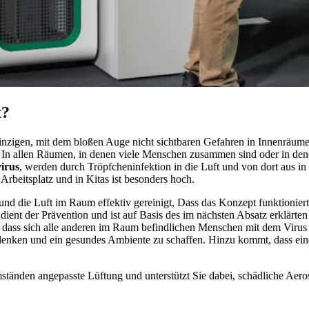
t?
igen, mit dem bloßen Auge nicht sichtbaren Gefahren in Innenräumen. J
 In allen Räumen, in denen viele Menschen zusammen sind oder in dene
irus
, werden durch Tröpfcheninfektion in die Luft und von dort aus 
rbeitsplatz und in Kitas ist besonders hoch.
rt und die Luft im Raum effektiv gereinigt, Dass das Konzept funktioni
ient der Prävention und ist auf Basis des im nächsten Absatz erklärte
ass sich alle anderen im Raum befindlichen Menschen mit dem Virus inf
enken und ein gesundes Ambiente zu schaffen. Hinzu kommt, dass eine
änden angepasste Lüftung und unterstützt Sie dabei, schädliche Aeroso