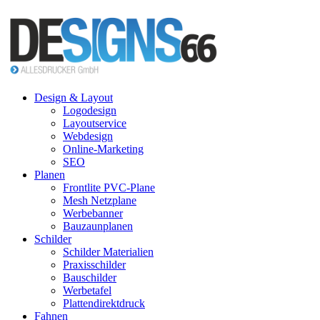
Design & Layout
Logodesign
Layoutservice
Webdesign
Online-Marketing
SEO
Planen
Frontlite PVC-Plane
Mesh Netzplane
Werbebanner
Bauzaunplanen
Schilder
Schilder Materialien
Praxisschilder
Bauschilder
Werbetafel
Plattendirektdruck
Fahnen