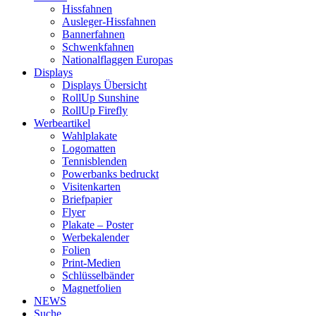
Hissfahnen
Ausleger-Hissfahnen
Bannerfahnen
Schwenkfahnen
Nationalflaggen Europas
Displays
Displays Übersicht
RollUp Sunshine
RollUp Firefly
Werbeartikel
Wahlplakate
Logomatten
Tennisblenden
Powerbanks bedruckt
Visitenkarten
Briefpapier
Flyer
Plakate – Poster
Werbekalender
Folien
Print-Medien
Schlüsselbänder
Magnetfolien
NEWS
Suche