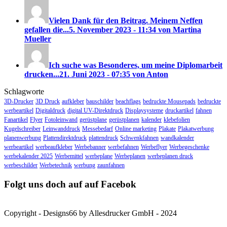
Vielen Dank für den Beitrag. Meinem Neffen
gefallen die...
5. November 2023 - 11:34 von Martina
Mueller
Ich suche was Besonderes, um meine Diplomarbeit
drucken...
21. Juni 2023 - 07:35 von Anton
Schlagworte
3D-Drucker
3D Druck
aufkleber
bauschilder
beachflags
bedruckte Mousepads
bedruckte
werbeartikel
Digitaldruck
digital UV-Direktdruck
Displaysysteme
druckartikel
fahnen
Fanartikel
Flyer
Fotoleinwand
gerüstplane
gerüstplanen
kalender
klebefolien
Kugelschreiber
Leinwanddruck
Messebedarf
Online marketing
Plakate
Plakatwerbung
planenwerbung
Plattendirektdruck
plattendruck
Schwenkfahnen
wandkalender
werbeartikel
werbeaufkleber
Werbebanner
werbefahnen
Werbeflyer
Werbegeschenke
werbekalender 2025
Werbemittel
werbeplane
Werbeplanen
werbeplanen druck
werbeschilder
Werbetechnik
werbung
zaunfahnen
Folgt uns doch auf auf Facebok
Copyright - Designs66 by Allesdrucker GmbH - 2024