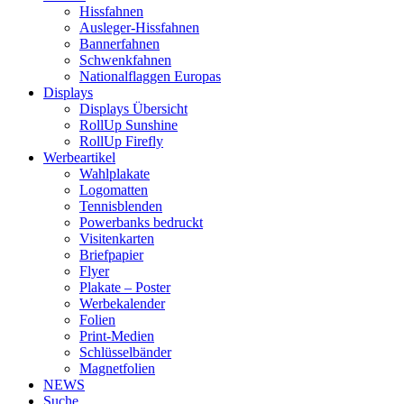
Hissfahnen
Ausleger-Hissfahnen
Bannerfahnen
Schwenkfahnen
Nationalflaggen Europas
Displays
Displays Übersicht
RollUp Sunshine
RollUp Firefly
Werbeartikel
Wahlplakate
Logomatten
Tennisblenden
Powerbanks bedruckt
Visitenkarten
Briefpapier
Flyer
Plakate – Poster
Werbekalender
Folien
Print-Medien
Schlüsselbänder
Magnetfolien
NEWS
Suche