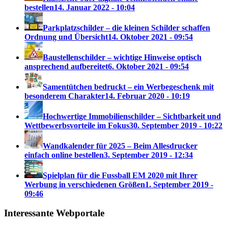
bestellen
14. Januar 2022 - 10:04
Parkplatzschilder – die kleinen Schilder schaffen
Ordnung und Übersicht
14. Oktober 2021 - 09:54
Baustellenschilder – wichtige Hinweise optisch
ansprechend aufbereitet
6. Oktober 2021 - 09:54
Samentütchen bedruckt – ein Werbegeschenk mit
besonderem Charakter
14. Februar 2020 - 10:19
Hochwertige Immobilienschilder – Sichtbarkeit und
Wettbewerbsvorteile im Fokus
30. September 2019 - 10:22
Wandkalender für 2025 – Beim Allesdrucker
einfach online bestellen
3. September 2019 - 12:34
Spielplan für die Fussball EM 2020 mit Ihrer
Werbung in verschiedenen Größen
1. September 2019 -
09:46
Interessante Webportale