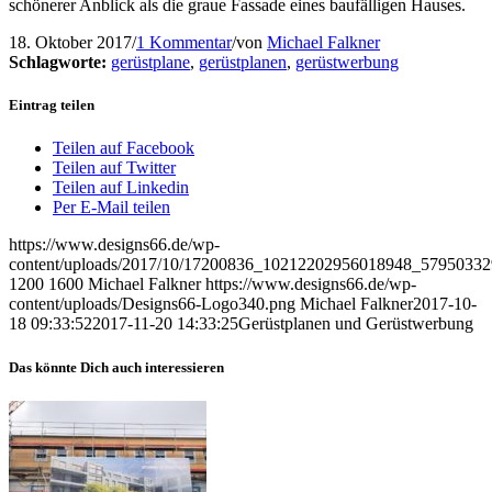
schönerer Anblick als die graue Fassade eines baufälligen Hauses.
18. Oktober 2017
/
1 Kommentar
/
von
Michael Falkner
Schlagworte:
gerüstplane
,
gerüstplanen
,
gerüstwerbung
Eintrag teilen
Teilen auf Facebook
Teilen auf Twitter
Teilen auf Linkedin
Per E-Mail teilen
https://www.designs66.de/wp-
content/uploads/2017/10/17200836_10212202956018948_57950332
1200
1600
Michael Falkner
https://www.designs66.de/wp-
content/uploads/Designs66-Logo340.png
Michael Falkner
2017-10-
18 09:33:52
2017-11-20 14:33:25
Gerüstplanen und Gerüstwerbung
Das könnte Dich auch interessieren