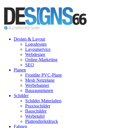
Design & Layout
Logodesign
Layoutservice
Webdesign
Online-Marketing
SEO
Planen
Frontlite PVC-Plane
Mesh Netzplane
Werbebanner
Bauzaunplanen
Schilder
Schilder Materialien
Praxisschilder
Bauschilder
Werbetafel
Plattendirektdruck
Fahnen