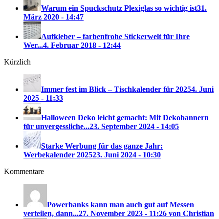
Warum ein Spuckschutz Plexiglas so wichtig ist
31.
März 2020 - 14:47
Aufkleber – farbenfrohe Stickerwelt für Ihre
Wer...
4. Februar 2018 - 12:44
Kürzlich
Immer fest im Blick – Tischkalender für 2025
4. Juni
2025 - 11:33
Halloween Deko leicht gemacht: Mit Dekobannern
für unvergessliche...
23. September 2024 - 14:05
Starke Werbung für das ganze Jahr:
Werbekalender 2025
23. Juni 2024 - 10:30
Kommentare
Powerbanks kann man auch gut auf Messen
verteilen, dann...
27. November 2023 - 11:26 von Christian