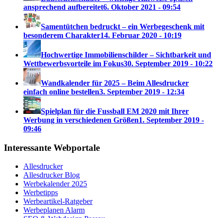
ansprechend aufbereitet
6. Oktober 2021 - 09:54
Samentütchen bedruckt – ein Werbegeschenk mit
besonderem Charakter
14. Februar 2020 - 10:19
Hochwertige Immobilienschilder – Sichtbarkeit und
Wettbewerbsvorteile im Fokus
30. September 2019 - 10:22
Wandkalender für 2025 – Beim Allesdrucker
einfach online bestellen
3. September 2019 - 12:34
Spielplan für die Fussball EM 2020 mit Ihrer
Werbung in verschiedenen Größen
1. September 2019 -
09:46
Interessante Webportale
Allesdrucker
Allesdrucker Blog
Werbekalender 2025
Werbetipps
Werbeartikel-Ratgeber
Werbeplanen Alarm