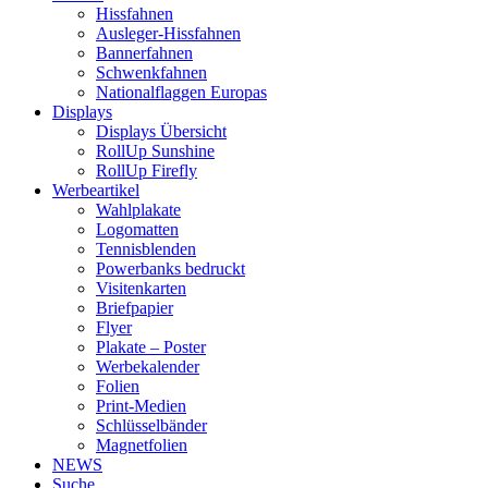
Hissfahnen
Ausleger-Hissfahnen
Bannerfahnen
Schwenkfahnen
Nationalflaggen Europas
Displays
Displays Übersicht
RollUp Sunshine
RollUp Firefly
Werbeartikel
Wahlplakate
Logomatten
Tennisblenden
Powerbanks bedruckt
Visitenkarten
Briefpapier
Flyer
Plakate – Poster
Werbekalender
Folien
Print-Medien
Schlüsselbänder
Magnetfolien
NEWS
Suche