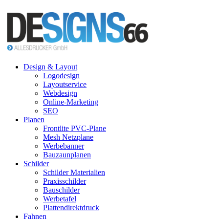
Design & Layout
Logodesign
Layoutservice
Webdesign
Online-Marketing
SEO
Planen
Frontlite PVC-Plane
Mesh Netzplane
Werbebanner
Bauzaunplanen
Schilder
Schilder Materialien
Praxisschilder
Bauschilder
Werbetafel
Plattendirektdruck
Fahnen