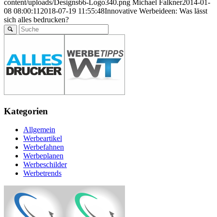
content/uploads/Designs66-Logo340.png
Michael Falkner
2014-01-
08 08:00:11
2018-07-19 11:55:48
Innovative Werbeideen: Was lässt
sich alles bedrucken?
Kategorien
Allgemein
Werbeartikel
Werbefahnen
Werbeplanen
Werbeschilder
Werbetrends