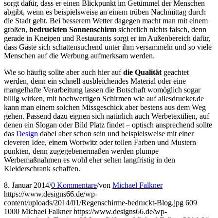
sorgt dafür, dass er einen Blickpunkt im Getümmel der Menschen
abgibt, wenn es beispielsweise an einem trüben Nachmittag durch
die Stadt geht. Bei besserem Wetter dagegen macht man mit einem
großen,
bedruckten Sonnenschirm
sicherlich nichts falsch, denn
gerade in Kneipen und Restaurants sorgt er im Außenbereich dafür,
dass Gäste sich schattensuchend unter ihm versammeln und so viele
Menschen auf die Werbung aufmerksam werden.
Wie so häufig sollte aber auch hier auf
die Qualität
geachtet
werden, denn ein schnell ausbleichendes Material oder eine
mangelhafte Verarbeitung lassen die Botschaft womöglich sogar
billig wirken, mit hochwertigen Schirmen wie auf allesdrucker.de
kann man einem solchen Missgeschick aber bestens aus dem Weg
gehen. Passend dazu eignen sich natürlich auch Werbetextilien, auf
denen ein Slogan oder Bild Platz findet – optisch ansprechend sollte
das
Design
dabei aber schon sein und beispielsweise mit einer
cleveren Idee, einem Wortwitz oder tollen Farben und Mustern
punkten, denn zugegebenermaßen werden plumpe
Werbemaßnahmen es wohl eher selten langfristig in den
Kleiderschrank schaffen.
8. Januar 2014
/
0 Kommentare
/
von
Michael Falkner
https://www.designs66.de/wp-
content/uploads/2014/01/Regenschirme-bedruckt-Blog.jpg
609
1000
Michael Falkner
https://www.designs66.de/wp-