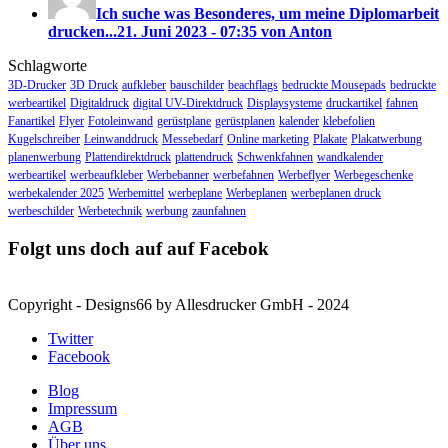
Ich suche was Besonderes, um meine Diplomarbeit
drucken...
21. Juni 2023 - 07:35 von Anton
Schlagworte
3D-Drucker
3D Druck
aufkleber
bauschilder
beachflags
bedruckte Mousepads
bedruckte
werbeartikel
Digitaldruck
digital UV-Direktdruck
Displaysysteme
druckartikel
fahnen
Fanartikel
Flyer
Fotoleinwand
gerüstplane
gerüstplanen
kalender
klebefolien
Kugelschreiber
Leinwanddruck
Messebedarf
Online marketing
Plakate
Plakatwerbung
planenwerbung
Plattendirektdruck
plattendruck
Schwenkfahnen
wandkalender
werbeartikel
werbeaufkleber
Werbebanner
werbefahnen
Werbeflyer
Werbegeschenke
werbekalender 2025
Werbemittel
werbeplane
Werbeplanen
werbeplanen druck
werbeschilder
Werbetechnik
werbung
zaunfahnen
Folgt uns doch auf auf Facebok
Copyright - Designs66 by Allesdrucker GmbH - 2024
Twitter
Facebook
Blog
Impressum
AGB
Über uns