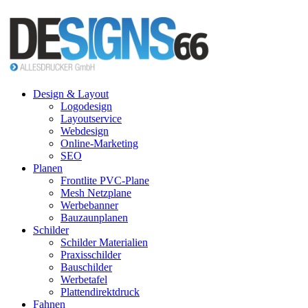
Design & Layout
Logodesign
Layoutservice
Webdesign
Online-Marketing
SEO
Planen
Frontlite PVC-Plane
Mesh Netzplane
Werbebanner
Bauzaunplanen
Schilder
Schilder Materialien
Praxisschilder
Bauschilder
Werbetafel
Plattendirektdruck
Fahnen