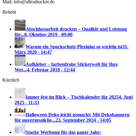
Mail: info@allesdrucker.de
Beliebt
Abschlussarbeit drucken – Qualität und Leistung
für...
8. Oktober 2019 - 09:00
Warum ein Spuckschutz Plexiglas so wichtig ist
31.
März 2020 - 14:47
Aufkleber – farbenfrohe Stickerwelt für Ihre
Wer...
4. Februar 2018 - 12:44
Kürzlich
Immer fest im Blick – Tischkalender für 2025
4. Juni
2025 - 11:33
Halloween Deko leicht gemacht: Mit Dekobannern
für unvergessliche...
23. September 2024 - 14:05
Starke Werbung für das ganze Jahr: