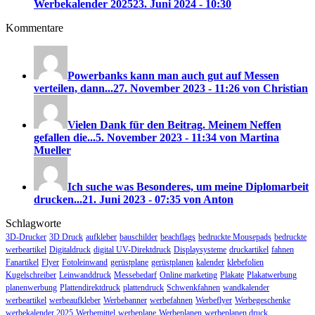
Werbekalender 2025
23. Juni 2024 - 10:30
Kommentare
Powerbanks kann man auch gut auf Messen
verteilen, dann...
27. November 2023 - 11:26 von Christian
Vielen Dank für den Beitrag. Meinem Neffen
gefallen die...
5. November 2023 - 11:34 von Martina
Mueller
Ich suche was Besonderes, um meine Diplomarbeit
drucken...
21. Juni 2023 - 07:35 von Anton
Schlagworte
3D-Drucker
3D Druck
aufkleber
bauschilder
beachflags
bedruckte Mousepads
bedruckte
werbeartikel
Digitaldruck
digital UV-Direktdruck
Displaysysteme
druckartikel
fahnen
Fanartikel
Flyer
Fotoleinwand
gerüstplane
gerüstplanen
kalender
klebefolien
Kugelschreiber
Leinwanddruck
Messebedarf
Online marketing
Plakate
Plakatwerbung
planenwerbung
Plattendirektdruck
plattendruck
Schwenkfahnen
wandkalender
werbeartikel
werbeaufkleber
Werbebanner
werbefahnen
Werbeflyer
Werbegeschenke
werbekalender 2025
Werbemittel
werbeplane
Werbeplanen
werbeplanen druck