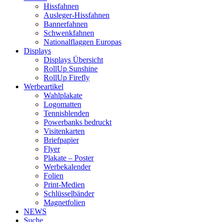
Hissfahnen
Ausleger-Hissfahnen
Bannerfahnen
Schwenkfahnen
Nationalflaggen Europas
Displays
Displays Übersicht
RollUp Sunshine
RollUp Firefly
Werbeartikel
Wahlplakate
Logomatten
Tennisblenden
Powerbanks bedruckt
Visitenkarten
Briefpapier
Flyer
Plakate – Poster
Werbekalender
Folien
Print-Medien
Schlüsselbänder
Magnetfolien
NEWS
Suche