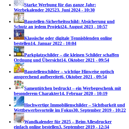
Starke Werbung für das ganze Jahr:
Werbekalender 2025
23. Juni 2024 - 10:30
Baustellen-Sicherheitsschild: Absicherung und
Schutz an jedem Projekt
24. August 2023 - 10:57
Klassische oder digitale Tennisblenden online
bestellen
14. Januar 2022 - 10:04
Parkplatzschilder – die kleinen Schilder schaffen
Ordnung und Übersicht
14. Oktober 2021 - 09:54
Baustellenschilder – wichtige Hinweise optisch
ansprechend aufbereitet
6. Oktober 2021 - 09:54
Samentütchen bedruckt – ein Werbegeschenk mit
besonderem Charakter
14. Februar 2020 - 10:19
Hochwertige Immobilienschilder – Sichtbarkeit und
Wettbewerbsvorteile im Fokus
30. September 2019 - 10:22
Wandkalender für 2025 – Beim Allesdrucker
einfach online bestellen
3. September 2019 - 12:34