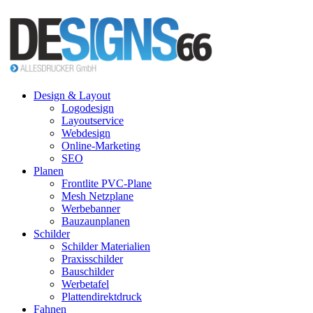
Design & Layout
Logodesign
Layoutservice
Webdesign
Online-Marketing
SEO
Planen
Frontlite PVC-Plane
Mesh Netzplane
Werbebanner
Bauzaunplanen
Schilder
Schilder Materialien
Praxisschilder
Bauschilder
Werbetafel
Plattendirektdruck
Fahnen