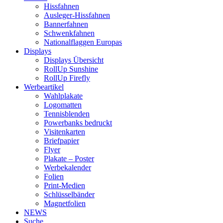
Hissfahnen
Ausleger-Hissfahnen
Bannerfahnen
Schwenkfahnen
Nationalflaggen Europas
Displays
Displays Übersicht
RollUp Sunshine
RollUp Firefly
Werbeartikel
Wahlplakate
Logomatten
Tennisblenden
Powerbanks bedruckt
Visitenkarten
Briefpapier
Flyer
Plakate – Poster
Werbekalender
Folien
Print-Medien
Schlüsselbänder
Magnetfolien
NEWS
Suche