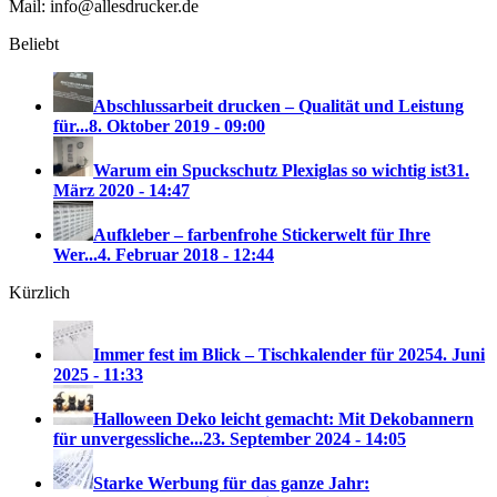
Mail: info@allesdrucker.de
Beliebt
Abschlussarbeit drucken – Qualität und Leistung
für...
8. Oktober 2019 - 09:00
Warum ein Spuckschutz Plexiglas so wichtig ist
31.
März 2020 - 14:47
Aufkleber – farbenfrohe Stickerwelt für Ihre
Wer...
4. Februar 2018 - 12:44
Kürzlich
Immer fest im Blick – Tischkalender für 2025
4. Juni
2025 - 11:33
Halloween Deko leicht gemacht: Mit Dekobannern
für unvergessliche...
23. September 2024 - 14:05
Starke Werbung für das ganze Jahr: