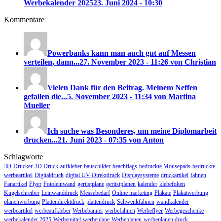
Werbekalender 2025
23. Juni 2024 - 10:30
Kommentare
Powerbanks kann man auch gut auf Messen
verteilen, dann...
27. November 2023 - 11:26 von Christian
Vielen Dank für den Beitrag. Meinem Neffen
gefallen die...
5. November 2023 - 11:34 von Martina
Mueller
Ich suche was Besonderes, um meine Diplomarbeit
drucken...
21. Juni 2023 - 07:35 von Anton
Schlagworte
3D-Drucker
3D Druck
aufkleber
bauschilder
beachflags
bedruckte Mousepads
bedruckte
werbeartikel
Digitaldruck
digital UV-Direktdruck
Displaysysteme
druckartikel
fahnen
Fanartikel
Flyer
Fotoleinwand
gerüstplane
gerüstplanen
kalender
klebefolien
Kugelschreiber
Leinwanddruck
Messebedarf
Online marketing
Plakate
Plakatwerbung
planenwerbung
Plattendirektdruck
plattendruck
Schwenkfahnen
wandkalender
werbeartikel
werbeaufkleber
Werbebanner
werbefahnen
Werbeflyer
Werbegeschenke
werbekalender 2025
Werbemittel
werbeplane
Werbeplanen
werbeplanen druck