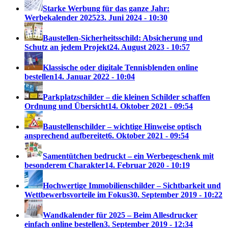
Starke Werbung für das ganze Jahr:
Werbekalender 2025
23. Juni 2024 - 10:30
Baustellen-Sicherheitsschild: Absicherung und
Schutz an jedem Projekt
24. August 2023 - 10:57
Klassische oder digitale Tennisblenden online
bestellen
14. Januar 2022 - 10:04
Parkplatzschilder – die kleinen Schilder schaffen
Ordnung und Übersicht
14. Oktober 2021 - 09:54
Baustellenschilder – wichtige Hinweise optisch
ansprechend aufbereitet
6. Oktober 2021 - 09:54
Samentütchen bedruckt – ein Werbegeschenk mit
besonderem Charakter
14. Februar 2020 - 10:19
Hochwertige Immobilienschilder – Sichtbarkeit und
Wettbewerbsvorteile im Fokus
30. September 2019 - 10:22
Wandkalender für 2025 – Beim Allesdrucker
einfach online bestellen
3. September 2019 - 12:34