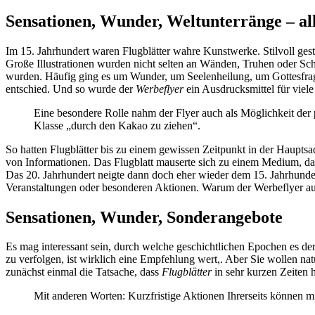
Sensationen, Wunder, Weltunterränge – al
Im 15. Jahrhundert waren Flugblätter wahre Kunstwerke. Stilvoll gest
Große Illustrationen wurden nicht selten an Wänden, Truhen oder S
wurden. Häufig ging es um Wunder, um Seelenheilung, um Gottesfragen
entschied. Und so wurde der
Werbeflyer
ein Ausdrucksmittel für viel
Eine besondere Rolle nahm der Flyer auch als Möglichkeit der p
Klasse „durch den Kakao zu ziehen“.
So hatten Flugblätter bis zu einem gewissen Zeitpunkt in der Hauptsa
von Informationen. Das Flugblatt mauserte sich zu einem Medium, das 
Das 20. Jahrhundert neigte dann doch eher wieder dem 15. Jahrhundert
Veranstaltungen oder besonderen Aktionen. Warum der Werbeflyer auch f
Sensationen, Wunder, Sonderangebote
Es mag interessant sein, durch welche geschichtlichen Epochen es de
zu verfolgen, ist wirklich eine Empfehlung wert,. Aber Sie wollen nat
zunächst einmal die Tatsache, dass
Flugblätter
in sehr kurzen Zeiten 
Mit anderen Worten: Kurzfristige Aktionen Ihrerseits können 