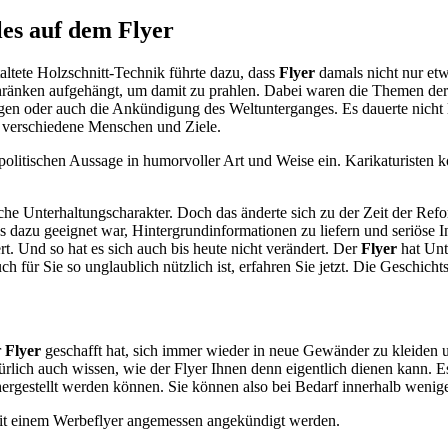
les auf dem Flyer
altete Holzschnitt-Technik führte dazu, dass
Flyer
damals nicht nur etw
chränken aufgehängt, um damit zu prahlen. Dabei waren die Themen de
 oder auch die Ankündigung des Weltunterganges. Es dauerte nicht lan
e verschiedene Menschen und Ziele.
olitischen Aussage in humorvoller Art und Weise ein. Karikaturisten k
che Unterhaltungscharakter. Doch das änderte sich zu der Zeit der Refo
dazu geeignet war, Hintergrundinformationen zu liefern und seriöse In
. Und so hat es sich auch bis heute nicht verändert. Der
Flyer
hat Unt
ür Sie so unglaublich nützlich ist, erfahren Sie jetzt. Die Geschichts
r
Flyer
geschafft hat, sich immer wieder in neue Gewänder zu kleiden 
ürlich auch wissen, wie der Flyer Ihnen denn eigentlich dienen kann. Es
hergestellt werden können. Sie können also bei Bedarf innerhalb weni
mit einem Werbeflyer angemessen angekündigt werden.