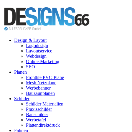
Design & Layout
Logodesign
Layoutservice
Webdesign
Online-Marketing
SEO
Planen
Frontlite PVC-Plane
Mesh Netzplane
Werbebanner
Bauzaunplanen
Schilder
Schilder Materialien
Praxisschilder
Bauschilder
Werbetafel
Plattendirektdruck
Fahnen