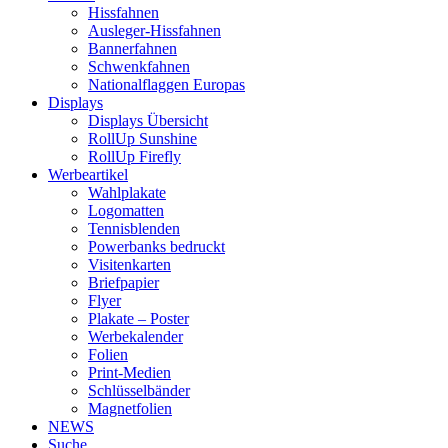
Hissfahnen
Ausleger-Hissfahnen
Bannerfahnen
Schwenkfahnen
Nationalflaggen Europas
Displays
Displays Übersicht
RollUp Sunshine
RollUp Firefly
Werbeartikel
Wahlplakate
Logomatten
Tennisblenden
Powerbanks bedruckt
Visitenkarten
Briefpapier
Flyer
Plakate – Poster
Werbekalender
Folien
Print-Medien
Schlüsselbänder
Magnetfolien
NEWS
Suche