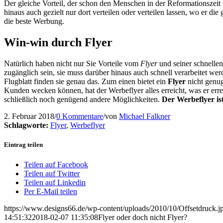
Der gleiche Vorteil, der schon den Menschen in der Reformationszeit
hinaus auch gezielt nur dort verteilen oder verteilen lassen, wo er die
die beste Werbung.
Win-win durch Flyer
Natürlich haben nicht nur Sie Vorteile vom
Flyer
und seiner schnellen
zugänglich sein, sie muss darüber hinaus auch schnell verarbeitet w
Flugblatt finden sie genau das. Zum einen bietet ein
Flyer
nicht genug
Kunden wecken können, hat der Werbeflyer alles erreicht, was er er
schließlich noch genügend andere Möglichkeiten.
Der Werbeflyer is
2. Februar 2018
/
0 Kommentare
/
von
Michael Falkner
Schlagworte:
Flyer
,
Werbeflyer
Eintrag teilen
Teilen auf Facebook
Teilen auf Twitter
Teilen auf Linkedin
Per E-Mail teilen
https://www.designs66.de/wp-content/uploads/2010/10/Offsetdruck.j
14:51:32
2018-02-07 11:35:08
Flyer oder doch nicht Flyer?