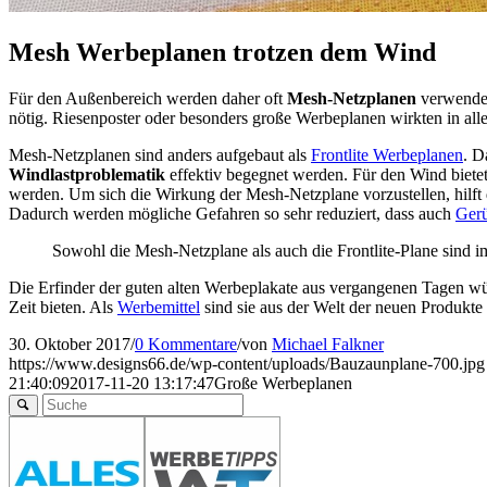
Mesh Werbeplanen trotzen dem Wind
Für den Außenbereich werden daher oft
Mesh-Netzplanen
verwendet.
nötig. Riesenposter oder besonders große Werbeplanen wirkten in aller
Mesh-Netzplanen sind anders aufgebaut als
Frontlite Werbeplanen
. D
Windlastproblematik
effektiv begegnet werden. Für den Wind biete
werden. Um sich die Wirkung der Mesh-Netzplane vorzustellen, hilft 
Dadurch werden mögliche Gefahren so sehr reduziert, dass auch
Gerü
Sowohl die Mesh-Netzplane als auch die Frontlite-Plane sind 
Die Erfinder der guten alten Werbeplakate aus vergangenen Tagen 
Zeit bieten. Als
Werbemittel
sind sie aus der Welt der neuen Produkt
30. Oktober 2017
/
0 Kommentare
/
von
Michael Falkner
https://www.designs66.de/wp-content/uploads/Bauzaunplane-700.jpg
21:40:09
2017-11-20 13:17:47
Große Werbeplanen