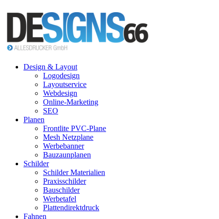
Design & Layout
Logodesign
Layoutservice
Webdesign
Online-Marketing
SEO
Planen
Frontlite PVC-Plane
Mesh Netzplane
Werbebanner
Bauzaunplanen
Schilder
Schilder Materialien
Praxisschilder
Bauschilder
Werbetafel
Plattendirektdruck
Fahnen