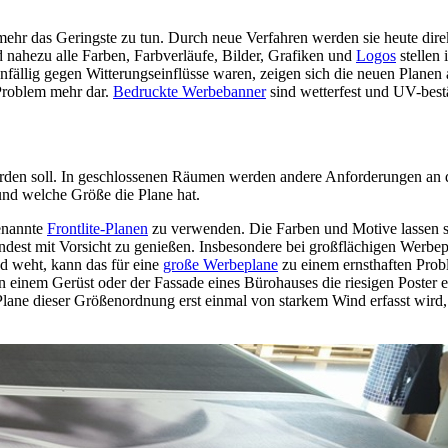
ehr das Geringste zu tun. Durch neue Verfahren werden sie heute direk
d nahezu alle Farben, Farbverläufe, Bilder, Grafiken und
Logos
stellen
fällig gegen Witterungseinflüsse waren, zeigen sich die neuen Planen 
 Problem mehr dar.
Bedruckte Werbebanner
sind wetterfest und UV-best
rden soll. In geschlossenen Räumen werden andere Anforderungen an di
und welche Größe die Plane hat.
genannte
Frontlite-Planen
zu verwenden. Die Farben und Motive lassen sich
indest mit Vorsicht zu genießen. Insbesondere bei großflächigen Werb
nd weht, kann das für eine
große Werbeplane
zu einem ernsthaften Prob
n einem Gerüst oder der Fassade eines Bürohauses die riesigen Poster 
lane dieser Größenordnung erst einmal von starkem Wind erfasst wird,