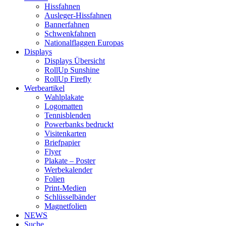
Hissfahnen
Ausleger-Hissfahnen
Bannerfahnen
Schwenkfahnen
Nationalflaggen Europas
Displays
Displays Übersicht
RollUp Sunshine
RollUp Firefly
Werbeartikel
Wahlplakate
Logomatten
Tennisblenden
Powerbanks bedruckt
Visitenkarten
Briefpapier
Flyer
Plakate – Poster
Werbekalender
Folien
Print-Medien
Schlüsselbänder
Magnetfolien
NEWS
Suche