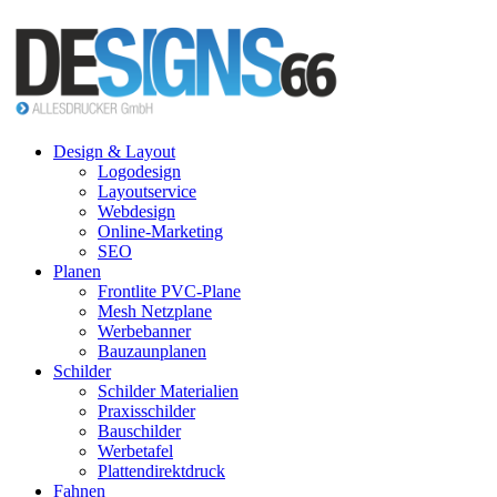
Design & Layout
Logodesign
Layoutservice
Webdesign
Online-Marketing
SEO
Planen
Frontlite PVC-Plane
Mesh Netzplane
Werbebanner
Bauzaunplanen
Schilder
Schilder Materialien
Praxisschilder
Bauschilder
Werbetafel
Plattendirektdruck
Fahnen