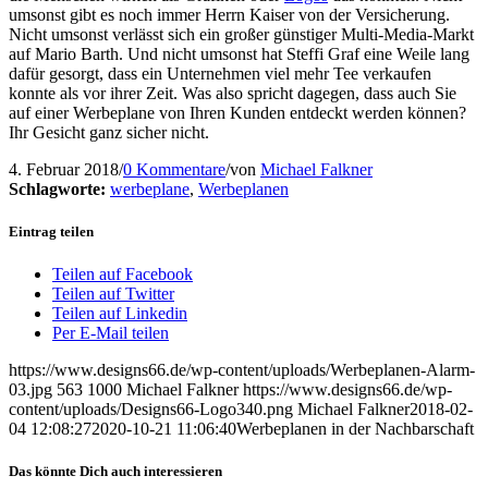
umsonst gibt es noch immer Herrn Kaiser von der Versicherung.
Nicht umsonst verlässt sich ein großer günstiger Multi-Media-Markt
auf Mario Barth. Und nicht umsonst hat Steffi Graf eine Weile lang
dafür gesorgt, dass ein Unternehmen viel mehr Tee verkaufen
konnte als vor ihrer Zeit. Was also spricht dagegen, dass auch Sie
auf einer Werbeplane von Ihren Kunden entdeckt werden können?
Ihr Gesicht ganz sicher nicht.
4. Februar 2018
/
0 Kommentare
/
von
Michael Falkner
Schlagworte:
werbeplane
,
Werbeplanen
Eintrag teilen
Teilen auf Facebook
Teilen auf Twitter
Teilen auf Linkedin
Per E-Mail teilen
https://www.designs66.de/wp-content/uploads/Werbeplanen-Alarm-
03.jpg
563
1000
Michael Falkner
https://www.designs66.de/wp-
content/uploads/Designs66-Logo340.png
Michael Falkner
2018-02-
04 12:08:27
2020-10-21 11:06:40
Werbeplanen in der Nachbarschaft
Das könnte Dich auch interessieren