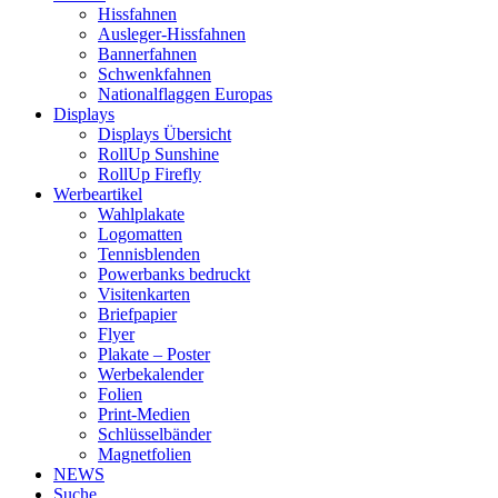
Hissfahnen
Ausleger-Hissfahnen
Bannerfahnen
Schwenkfahnen
Nationalflaggen Europas
Displays
Displays Übersicht
RollUp Sunshine
RollUp Firefly
Werbeartikel
Wahlplakate
Logomatten
Tennisblenden
Powerbanks bedruckt
Visitenkarten
Briefpapier
Flyer
Plakate – Poster
Werbekalender
Folien
Print-Medien
Schlüsselbänder
Magnetfolien
NEWS
Suche