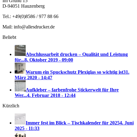
Im Grund 15
D-94051 Hauzenberg
Tel.: +49(0)8586 / 977 88 66
Mail: info@allesdrucker.de
Beliebt
Abschlussarbeit drucken – Qualität und Leistung
für...
8. Oktober 2019 - 09:00
Warum ein Spuckschutz Plexiglas so wichtig ist
31.
März 2020 - 14:47
Aufkleber – farbenfrohe Stickerwelt für Ihre
Wer...
4. Februar 2018 - 12:44
Kürzlich
Immer fest im Blick – Tischkalender für 2025
4. Juni
2025 - 11:33