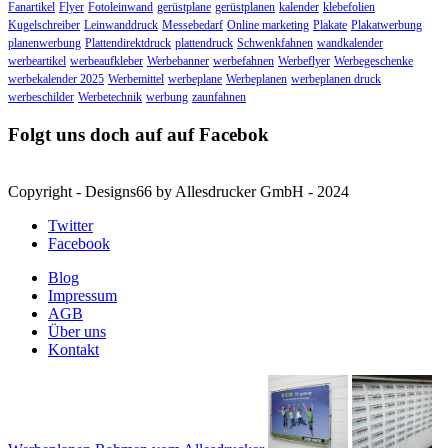
Fanartikel
Flyer
Fotoleinwand
gerüstplane
gerüstplanen
kalender
klebefolien
Kugelschreiber
Leinwanddruck
Messebedarf
Online marketing
Plakate
Plakatwerbung
planenwerbung
Plattendirektdruck
plattendruck
Schwenkfahnen
wandkalender
werbeartikel
werbeaufkleber
Werbebanner
werbefahnen
Werbeflyer
Werbegeschenke
werbekalender 2025
Werbemittel
werbeplane
Werbeplanen
werbeplanen druck
werbeschilder
Werbetechnik
werbung
zaunfahnen
Folgt uns doch auf auf Facebok
Copyright - Designs66 by Allesdrucker GmbH - 2024
Twitter
Facebook
Blog
Impressum
AGB
Über uns
Kontakt