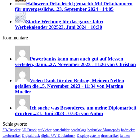
Halloween Deko leicht gemacht: Mit Dekobannern
für unvergessliche...
23. September 2024 - 14:05
Starke Werbung für das ganze Jahr:
Werbekalender 2025
23. Juni 2024 - 10:30
Kommentare
Powerbanks kann man auch gut auf Messen
verteilen, dann...
27. November 2023 - 11:26 von Christian
Vielen Dank für den Beitrag. Meinem Neffen
gefallen die...
5. November 2023 - 11:34 von Martina
Mueller
Ich suche was Besonderes, um meine Diplomarbeit
drucken...
21. Juni 2023 - 07:35 von Anton
Schlagworte
3D-Drucker
3D Druck
aufkleber
bauschilder
beachflags
bedruckte Mousepads
bedruckte
werbeartikel
Digitaldruck
digital UV-Direktdruck
Displaysysteme
druckartikel
fahnen