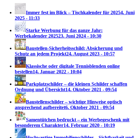
Immer fest im Blick – Tischkalender für 2025
4. Juni
2025 - 11:33
Starke Werbung für das ganze Jahr:
Werbekalender 2025
23. Juni 2024 - 10:30
Baustellen-Sicherheitsschild: Absicherung und
Schutz an jedem Projekt
24. August 2023 - 10:57
Klassische oder digitale Tennisblenden online
bestellen
14. Januar 2022 - 10:04
Parkplatzschilder – die kleinen Schilder schaffen
Ordnung und Übersicht
14. Oktober 2021 - 09:54
Baustellenschilder – wichtige Hinweise optisch
ansprechend aufbereitet
6. Oktober 2021 - 09:54
Samentütchen bedruckt – ein Werbegeschenk mit
besonderem Charakter
14. Februar 2020 - 10:19
Hochwertige Immobilienschilder – Sichtbarkeit und