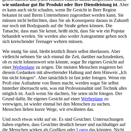
wie unfassbar gut Ihr Produkt oder Ihre Dienstleistung ist
. Aber
es kann auch nicht schaden, wenn Ihr Gesicht in Ihrer Region
bekannt ist und Ihrem Unternehmen zugeordnet werden kann. Sie
müssen nicht befürchten, dass Sie als Konsequenz daraus in Zukunft
nur noch mit Bodyguards auf die Straße gehen können. Die
Tatsache, dass man Sie kennt, heißt nicht, dass Sie wie ein Popstar
behandelt werden. Sie werden also weder Autogramme geben noch
sich kreischender Teenager wehren müssen.
Wie mutig Sie sind, bleibt letztlich Ihnen selbst überlassen. Aber
vielleicht nehmen Sie sich einmal die Zeit, darüber nachzudenken,
ob es nicht lohnenswert sein könnte, sogar Ihr eigenes Gesicht auf
einer
Werbeplane
zu zeigen. Die meisten Menschen reagieren bei
diesem Gedanken mit abwehrender Haltung und dem Hinweis „Ich
bin nicht fotogen“. Aber tatsächlich ist fast jeder fotogen. Wenn ein
Profi eine Aufnahme von Ihnen macht, werden sogar Sie selbst
hinterher überrascht sein, was mit Professionalität und Technik alles
möglich ist. Auch wenn Sie dachten, Sie seien nicht fotogen. Der
Grund dafür, Ihr eigenes Gesicht auf einer
Werbeplane
zu
verewigen, ist wieder einmal bei den Menschen zu suchen.
Menschen lieben kurze Wege, wir erwähnten das.
Und noch etwas wirkt auf sie. Es sind Gesichter. Untersuchungen
haben ergeben, dass Gesichter deutlich besser und nachhaltiger auf
die Menschen wirken als Grafiken oder
Logos
das könnten. Nicht