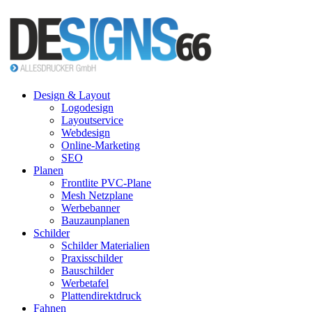
Design & Layout
Logodesign
Layoutservice
Webdesign
Online-Marketing
SEO
Planen
Frontlite PVC-Plane
Mesh Netzplane
Werbebanner
Bauzaunplanen
Schilder
Schilder Materialien
Praxisschilder
Bauschilder
Werbetafel
Plattendirektdruck
Fahnen