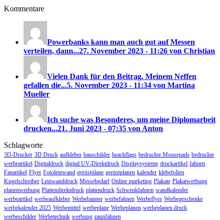
Kommentare
Powerbanks kann man auch gut auf Messen
verteilen, dann...
27. November 2023 - 11:26 von Christian
Vielen Dank für den Beitrag. Meinem Neffen
gefallen die...
5. November 2023 - 11:34 von Martina
Mueller
Ich suche was Besonderes, um meine Diplomarbeit
drucken...
21. Juni 2023 - 07:35 von Anton
Schlagworte
3D-Drucker
3D Druck
aufkleber
bauschilder
beachflags
bedruckte Mousepads
bedruckte
werbeartikel
Digitaldruck
digital UV-Direktdruck
Displaysysteme
druckartikel
fahnen
Fanartikel
Flyer
Fotoleinwand
gerüstplane
gerüstplanen
kalender
klebefolien
Kugelschreiber
Leinwanddruck
Messebedarf
Online marketing
Plakate
Plakatwerbung
planenwerbung
Plattendirektdruck
plattendruck
Schwenkfahnen
wandkalender
werbeartikel
werbeaufkleber
Werbebanner
werbefahnen
Werbeflyer
Werbegeschenke
werbekalender 2025
Werbemittel
werbeplane
Werbeplanen
werbeplanen druck
werbeschilder
Werbetechnik
werbung
zaunfahnen