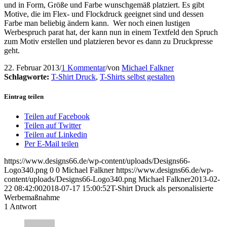
und in Form, Größe und Farbe wunschgemäß platziert. Es gibt
Motive, die im Flex- und Flockdruck geeignet sind und dessen
Farbe man beliebig ändern kann. Wer noch einen lustigen
Werbespruch parat hat, der kann nun in einem Textfeld den Spruch
zum Motiv erstellen und platzieren bevor es dann zu Druckpresse
geht.
22. Februar 2013
/
1 Kommentar
/
von
Michael Falkner
Schlagworte:
T-Shirt Druck
,
T-Shirts selbst gestalten
Eintrag teilen
Teilen auf Facebook
Teilen auf Twitter
Teilen auf Linkedin
Per E-Mail teilen
https://www.designs66.de/wp-content/uploads/Designs66-
Logo340.png
0
0
Michael Falkner
https://www.designs66.de/wp-
content/uploads/Designs66-Logo340.png
Michael Falkner
2013-02-
22 08:42:00
2018-07-17 15:00:52
T-Shirt Druck als personalisierte
Werbemaßnahme
1
Antwort