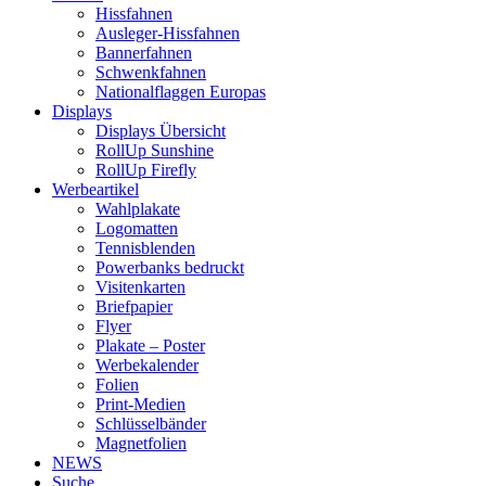
Hissfahnen
Ausleger-Hissfahnen
Bannerfahnen
Schwenkfahnen
Nationalflaggen Europas
Displays
Displays Übersicht
RollUp Sunshine
RollUp Firefly
Werbeartikel
Wahlplakate
Logomatten
Tennisblenden
Powerbanks bedruckt
Visitenkarten
Briefpapier
Flyer
Plakate – Poster
Werbekalender
Folien
Print-Medien
Schlüsselbänder
Magnetfolien
NEWS
Suche