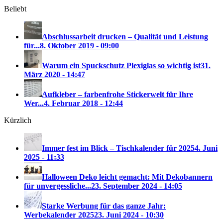
Beliebt
Abschlussarbeit drucken – Qualität und Leistung
für...
8. Oktober 2019 - 09:00
Warum ein Spuckschutz Plexiglas so wichtig ist
31.
März 2020 - 14:47
Aufkleber – farbenfrohe Stickerwelt für Ihre
Wer...
4. Februar 2018 - 12:44
Kürzlich
Immer fest im Blick – Tischkalender für 2025
4. Juni
2025 - 11:33
Halloween Deko leicht gemacht: Mit Dekobannern
für unvergessliche...
23. September 2024 - 14:05
Starke Werbung für das ganze Jahr:
Werbekalender 2025
23. Juni 2024 - 10:30