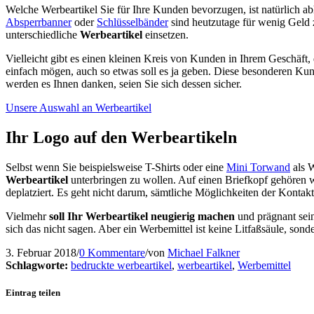
Welche Werbeartikel Sie für Ihre Kunden bevorzugen, ist natürlich ab
Absperrbanner
oder
Schlüsselbänder
sind heutzutage für wenig Geld 
unterschiedliche
Werbeartikel
einsetzen.
Vielleicht gibt es einen kleinen Kreis von Kunden in Ihrem Geschäft,
einfach mögen, auch so etwas soll es ja geben. Diese besonderen K
werden es Ihnen danken, seien Sie sich dessen sicher.
Unsere Auswahl an Werbeartikel
Ihr Logo auf den Werbeartikeln
Selbst wenn Sie beispielsweise T-Shirts oder eine
Mini Torwand
als W
Werbeartikel
unterbringen zu wollen. Auf einen Briefkopf gehören w
deplatziert. Es geht nicht darum, sämtliche Möglichkeiten der Konta
Vielmehr
soll Ihr Werbeartikel neugierig machen
und prägnant sein
sich das nicht sagen. Aber ein Werbemittel ist keine Litfaßsäule, s
3. Februar 2018
/
0 Kommentare
/
von
Michael Falkner
Schlagworte:
bedruckte werbeartikel
,
werbeartikel
,
Werbemittel
Eintrag teilen